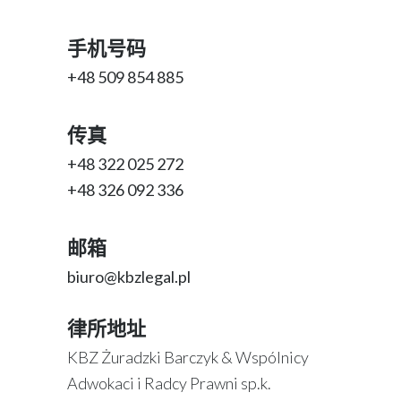
手机号码
+48 509 854 885
传真
+48 322 025 272
+48 326 092 336
邮箱
biuro@kbzlegal.pl
律所地址
KBZ Żuradzki Barczyk & Wspólnicy
Adwokaci i Radcy Prawni sp.k.