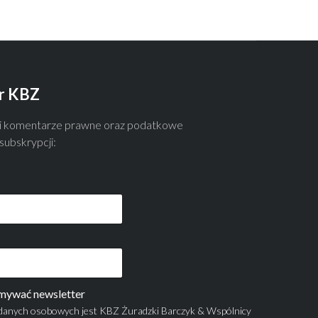
r KBZ
 i komentarze prawne oraz podatkowe
ubskrypcji:
mywać newsletter
danych osobowych jest KBZ Żuradzki Barczyk & Wspólnicy