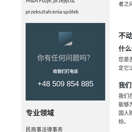
M&A Fuzje, przejęcia,
者之
przekształcenia spółek
不
什么
你有任何问题吗？
您是
定它
给我们打电话
+48 509 854 885
我们
我们
能够
专业领域
国人
纷。
民商事法律事务