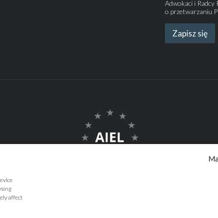
Adwokaci i Radcy P
o przetwarzaniu P
Zapisz się
Ma
device
wsing
ely affect