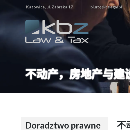
Katowice, ul. Zabrska 17
biuro@kbzlegal.pl
不动产，房地产与建
不
Doradztwo prawne