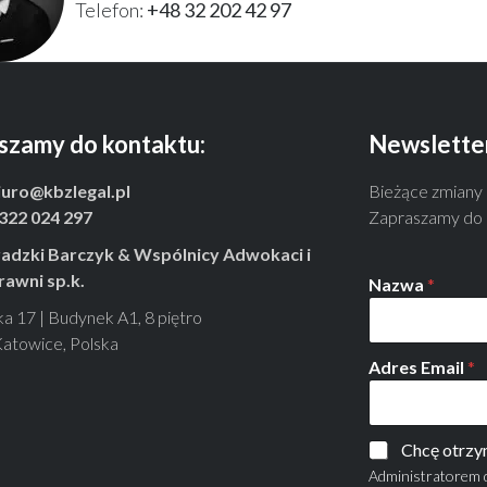
Telefon:
+48 32 202 42 97
szamy do kontaktu:
Newslette
iuro@kbzlegal.pl
Bieżące zmiany
322 024 297
Zapraszamy do s
adzki Barczyk & Wspólnicy Adwokaci i
rawni sp.k.
Nazwa
*
ka 17 | Budynek A1, 8 piętro
atowice, Polska
Adres Email
*
Chcę otrzy
Administratorem 