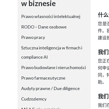
w biznesie
什么
Prawo własności intelektualnej
您是
RODO – Dane osobowe
件。
Prawo pracy
建设
Sztuczna inteligencja w firmach i
我们
compliance AI
您正
Prawo budowlane i nieruchomości
何申
同，
Prawo farmaceutyczne
助。
Audyty prawne / Due diligence
我们
Cudzoziemcy
我们