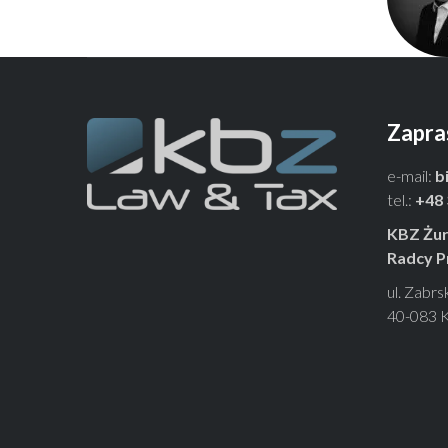
Zapra
e-mail:
b
tel.:
+48 
KBZ Żur
Radcy P
ul. Zabrs
40-083 K