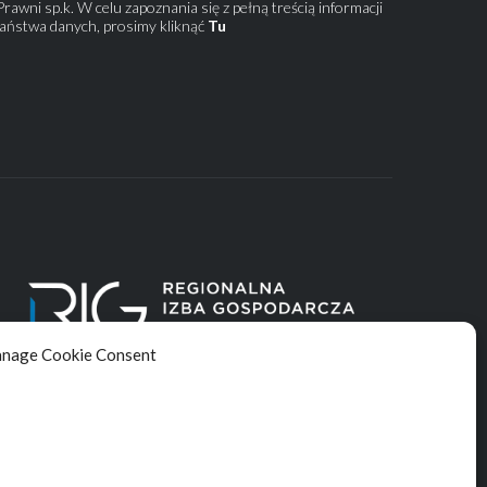
rawni sp.k. W celu zapoznania się z pełną treścią informacji
aństwa danych, prosimy kliknąć
Tu
nage Cookie Consent