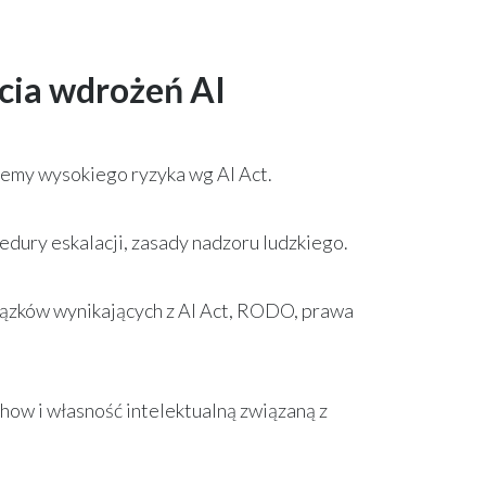
cia wdrożeń AI
stemy wysokiego ryzyka wg AI Act.
dury eskalacji, zasady nadzoru ludzkiego.
zków wynikających z AI Act, RODO, prawa
w i własność intelektualną związaną z