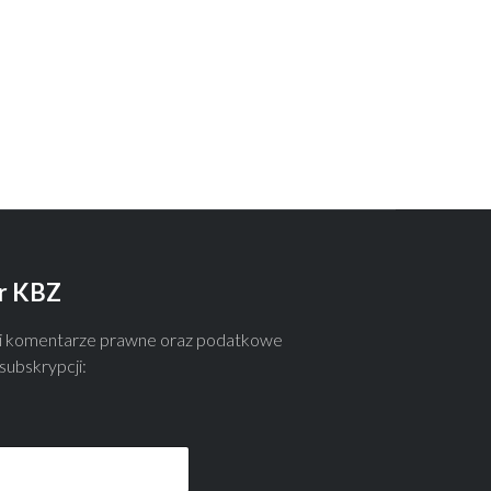
r KBZ
 i komentarze prawne oraz podatkowe
ubskrypcji: