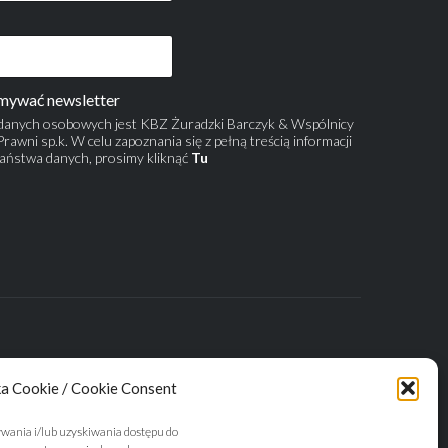
mywać newsletter
danych osobowych jest KBZ Żuradzki Barczyk & Wspólnicy
rawni sp.k. W celu zapoznania się z pełną treścią informacji
aństwa danych, prosimy kliknąć
Tu
ka Cookie / Cookie Consent
ywania i/lub uzyskiwania dostępu do