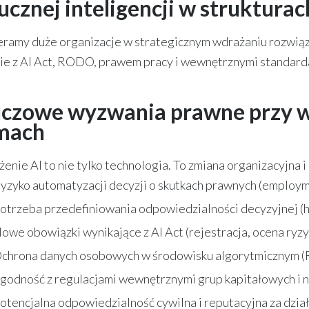
ucznej inteligencji w struktura
ramy duże organizacje w strategicznym wdrażaniu rozwiązań
ie z AI Act, RODO, prawem pracy i wewnętrznymi standard
uczowe wyzwania prawne przy w
rmach
enie AI to nie tylko technologia. To zmiana organizacyjna i
yzyko automatyzacji decyzji o skutkach prawnych (employmen
otrzeba przedefiniowania odpowiedzialności decyzyjnej (hu
owe obowiązki wynikające z AI Act (rejestracja, ocena ryzy
chrona danych osobowych w środowisku algorytmicznym 
godność z regulacjami wewnętrznymi grup kapitałowych i 
otencjalna odpowiedzialność cywilna i reputacyjna za dział