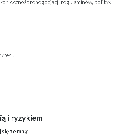
 konieczność renegocjacji regulaminów, polityk
akresu:
ią i ryzykiem
 się ze mną: