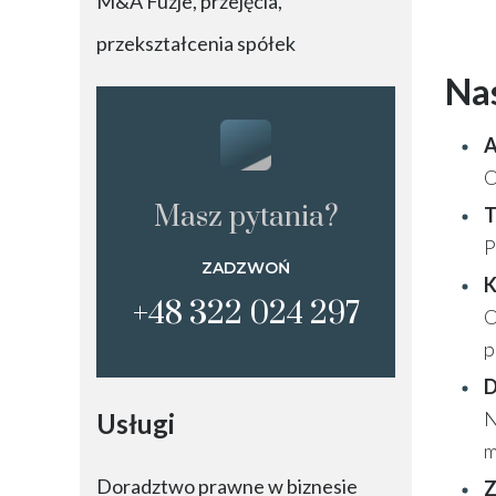
M&A Fuzje, przejęcia,
przekształcenia spółek
Nas
A
O
Masz pytania?
T
P
ZADZWOŃ
K
+48 322 024 297
O
p
D
N
Usługi
m
Doradztwo prawne w biznesie
Z