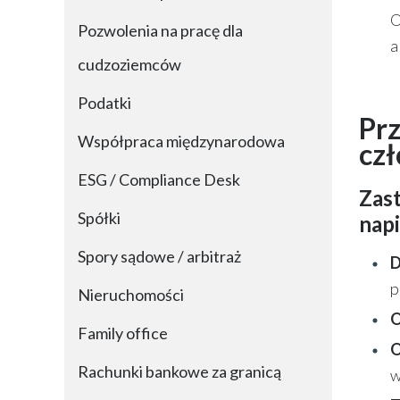
O
Pozwolenia na pracę dla
a
cudzoziemców
Podatki
Prz
Współpraca międzynarodowa
cz
ESG / Compliance Desk
Zast
Spółki
napi
Spory sądowe / arbitraż
D
p
Nieruchomości
O
Family office
O
Rachunki bankowe za granicą
w