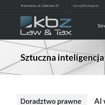
Katowice, ul. Zabrska 17
biuro@kbzlegal.pl
Str
Sztuczna inteligencja
AI 
Doradztwo prawne