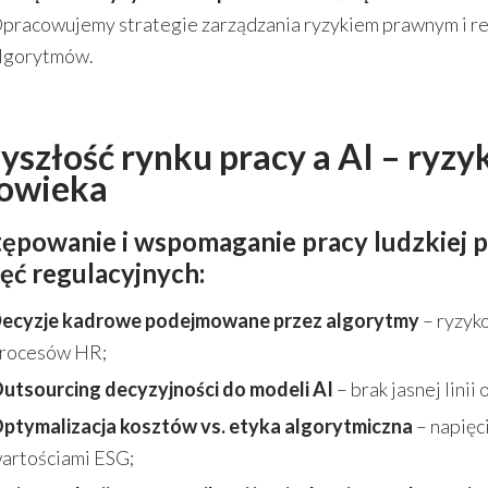
pracowujemy strategie zarządzania ryzykiem prawnym i r
lgorytmów.
yszłość rynku pracy a AI – ryz
łowieka
ępowanie i wspomaganie pracy ludzkiej p
ęć regulacyjnych:
ecyzje kadrowe podejmowane przez algorytmy
– ryzyko
rocesów HR;
utsourcing decyzyjności do modeli AI
– brak jasnej linii
ptymalizacja kosztów vs. etyka algorytmiczna
– napięc
artościami ESG;