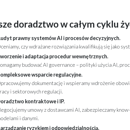
ze doradztwo w całym cyklu ży
udyt prawny systemów AI i procesów decyzyjnych.
ceniamy, czy wdrażane rozwiązania kwalifikują się jako sy
worzenie i adaptacja procedur wewnętrznych.
omagamy budować AI governance – polityki użycia AI, proce
ompleksowe wsparcie regulacyjne.
pracowujemy dokumentację i wspieramy wdrożenie obowią
racy i sektorowych regulacji.
oradztwo kontraktowe i IP.
egocjujemy umowy z dostawcami AI, zabezpieczamy know-ho
odelami i danymi.
arządzanie ryzykiem i odpowiedzialnością.