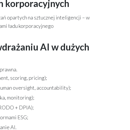
ch korporacyjnych
 opartych na sztucznej inteligencji – w
ami ładu korporacyjnego
drażaniu AI w dużych
 prawna.
t, scoring, pricing);
man oversight, accountability);
ka, monitoring);
(RODO + DPIA);
normami ESG;
anie AI.