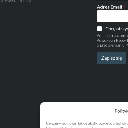
atowice, Polska
Adres Email
*
Chcę otrzy
Administratorem 
Adwokaci i Radcy P
o przetwarzaniu P
Zapisz się
Polity
Używamy technologii takich jak pliki cookie do przechow