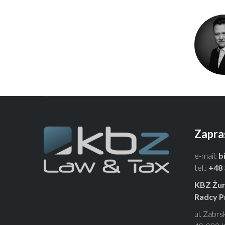
Zapra
e-mail:
b
tel.:
+48 
KBZ Żur
Radcy P
ul. Zabrs