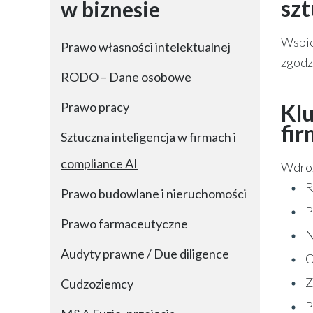
szt
w biznesie
Wspie
Prawo własności intelektualnej
zgodz
RODO – Dane osobowe
Prawo pracy
Kl
fi
Sztuczna inteligencja w firmach i
compliance AI
Wdroż
R
Prawo budowlane i nieruchomości
P
Prawo farmaceutyczne
N
Audyty prawne / Due diligence
O
Z
Cudzoziemcy
P