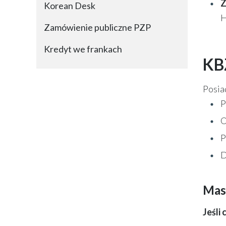
Z
Korean Desk
H
Zamówienie publiczne PZP
Kredyt we frankach
KBZ
Posia
P
O
P
D
Masz
Jeśli