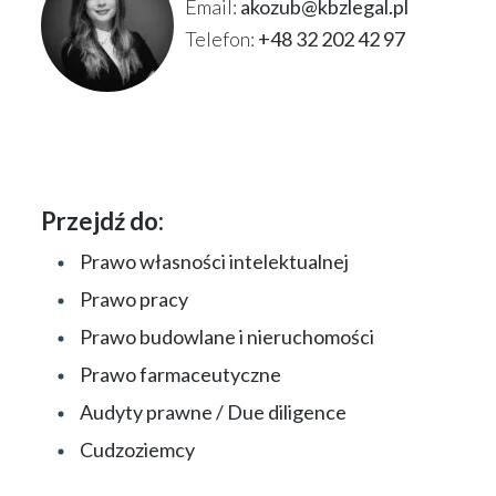
Email:
akozub@kbzlegal.pl
Telefon:
+48 32 202 42 97
Przejdź do:
Prawo własności intelektualnej
Prawo pracy
Prawo budowlane i nieruchomości
Prawo farmaceutyczne
Audyty prawne / Due diligence
Cudzoziemcy