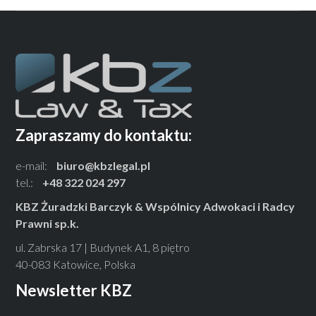
Zapraszamy do kontaktu:
e-mail:
biuro@kbzlegal.pl
tel.:
+48 322 024 297
KBZ Żuradzki Barczyk & Wspólnicy Adwokaci i Radcy
Prawni sp.k.
ul. Zabrska 17 | Budynek A1, 8 piętro
40-083 Katowice, Polska
Newsletter KBZ