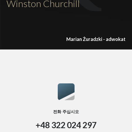
Winston Churchill
Marian Żuradzki - adwokat
전화 주십시오
+48 322 024 297