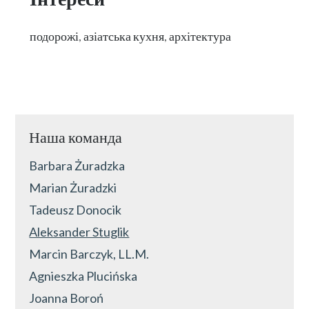
подорожі
,
азіатська
кухня
,
архітектура
Наша команда
Barbara Żuradzka
Marian Żuradzki
Tadeusz Donocik
Aleksander Stuglik
Marcin Barczyk, LL.M.
Agnieszka Plucińska
Joanna Boroń