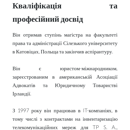
Кваліфікація
та
професійний
досвід
Він отримав ступінь магістра на факультеті
права та адміністрації Сілезького університету
в Катовіцах, Польща та закінчив аспірантуру.
Він є юристом-міжнародником,
зареєстрованим в американській Асоціації
Адвокатів та Юридичному Товаристві
Ірландії.
З 1997 року він працював в
IT
-компаніях, в
тому числі з контрактами на інвентаризацію
телекомунікаційних мереж для
TP
S
.
A
.,