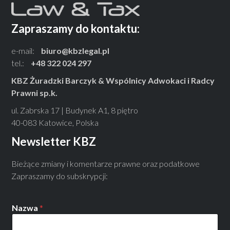
Zapraszamy do kontaktu:
e-mail:
biuro@kbzlegal.pl
tel.:
+48 322 024 297
KBZ Żuradzki Barczyk & Wspólnicy Adwokaci i Radcy
Prawni sp.k.
ul. Zabrska 17 | Budynek A1, 8 piętro
40-083 Katowice, Polska
Newsletter KBZ
Bieżące zmiany i komentarze prawne oraz podatkowe
Zapraszamy do subskrypcji:
Nazwa
*