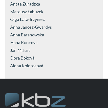
Aneta Żuradzka
Mateusz Łabuzek
Olga Łata-Irzyniec
Anna Janosz-Gwardys
Anna Baranowska
Hana Kuncova
Ján Mišura
Dora Boková
Alena Kolorosová