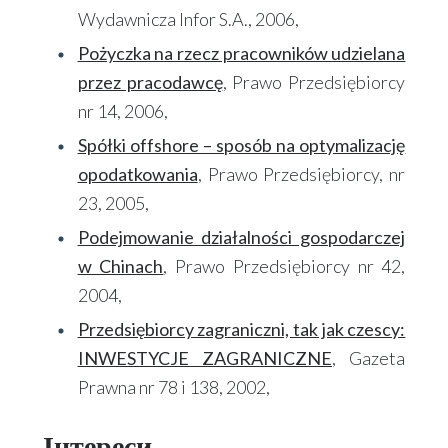
Wydawnicza Infor S.A., 2006,
Pożyczka na rzecz pracowników udzielana
przez pracodawcę
, Prawo Przedsiębiorcy
nr 14, 2006,
Spółki offshore – sposób na optymalizację
opodatkowania
, Prawo Przedsiębiorcy, nr
23, 2005,
Podejmowanie działalności gospodarczej
w Chinach
, Prawo Przedsiębiorcy nr 42,
2004,
Przedsiębiorcy zagraniczni, tak jak czescy:
INWESTYCJE ZAGRANICZNE
, Gazeta
Prawna nr 78 i 138, 2002,
Інтереси