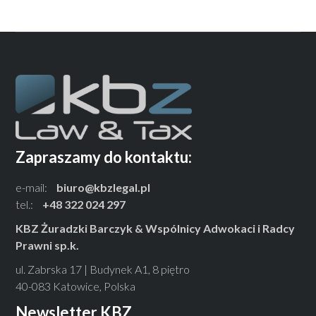
Zapraszamy do kontaktu:
e-mail:
biuro@kbzlegal.pl
tel.:
+48 322 024 297
KBZ Żuradzki Barczyk & Wspólnicy Adwokaci i Radcy
Prawni sp.k.
ul. Zabrska 17 | Budynek A1, 8 piętro
40-083 Katowice, Polska
Newsletter KBZ