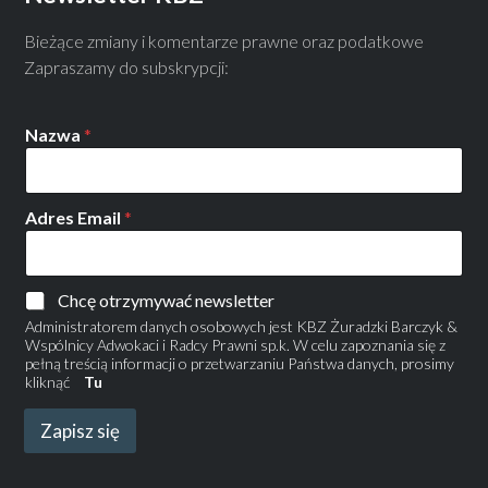
Bieżące zmiany i komentarze prawne oraz podatkowe
Zapraszamy do subskrypcji:
Nazwa
*
Adres Email
*
Chcę otrzymywać newsletter
Administratorem danych osobowych jest KBZ Żuradzki Barczyk &
Wspólnicy Adwokaci i Radcy Prawni sp.k. W celu zapoznania się z
pełną treścią informacji o przetwarzaniu Państwa danych, prosimy
kliknąć
Tu
Zapisz się