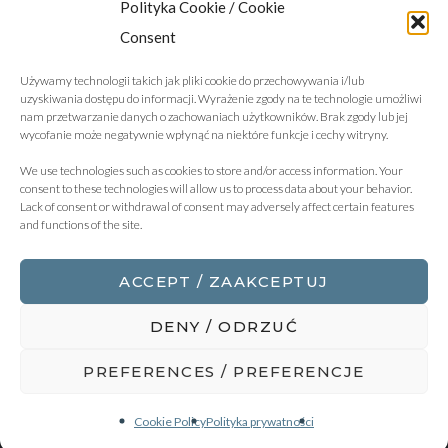
Polityka Cookie / Cookie
Consent
Używamy technologii takich jak pliki cookie do przechowywania i/lub
uzyskiwania dostępu do informacji. Wyrażenie zgody na te technologie umożliwi
nam przetwarzanie danych o zachowaniach użytkowników. Brak zgody lub jej
wycofanie może negatywnie wpłynąć na niektóre funkcje i cechy witryny.
We use technologies such as cookies to store and/or access information. Your
consent to these technologies will allow us to process data about your behavior.
Lack of consent or withdrawal of consent may adversely affect certain features
and functions of the site.
ACCEPT / ZAAKCEPTUJ
DENY / ODRZUĆ
2018 © Copyright - KBZ Żuradzki Barczyk & Wspólnicy
PREFERENCES / PREFERENCJE
Adwokaci i Radcy Prawni sp.k. |
Zastrzeżenia prawne
|
Polityka Prywatności
|
Polityka Cookies
Cookie Policy
Polityka prywatności