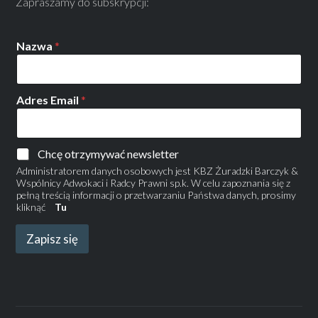
Zapraszamy do subskrypcji:
Nazwa
*
Adres Email
*
Chcę otrzymywać newsletter
Administratorem danych osobowych jest KBZ Żuradzki Barczyk &
Wspólnicy Adwokaci i Radcy Prawni sp.k. W celu zapoznania się z
pełną treścią informacji o przetwarzaniu Państwa danych, prosimy
kliknąć
Tu
Zapisz się