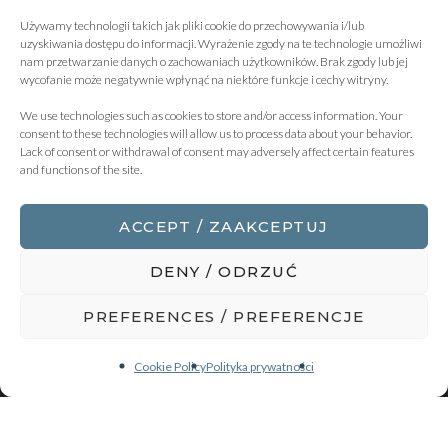
Używamy technologii takich jak pliki cookie do przechowywania i/lub
uzyskiwania dostępu do informacji. Wyrażenie zgody na te technologie umożliwi
nam przetwarzanie danych o zachowaniach użytkowników. Brak zgody lub jej
wycofanie może negatywnie wpłynąć na niektóre funkcje i cechy witryny.
We use technologies such as cookies to store and/or access information. Your
consent to these technologies will allow us to process data about your behavior.
Lack of consent or withdrawal of consent may adversely affect certain features
and functions of the site.
ACCEPT / ZAAKCEPTUJ
DENY / ODRZUĆ
PREFERENCES / PREFERENCJE
Cookie Policy
Polityka prywatności