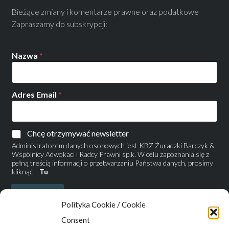
Bieżące zmiany i komentarze prawne oraz podatkowe
Zapraszamy do subskrypcji:
Nazwa
*
Adres Email
*
Chcę otrzymywać newsletter
Administratorem danych osobowych jest KBZ Żuradzki Barczyk &
Wspólnicy Adwokaci i Radcy Prawni sp.k. W celu zapoznania się z
pełną treścią informacji o przetwarzaniu Państwa danych, prosimy
kliknąć
Tu
Zapisz się
Polityka Cookie / Cookie
Consent