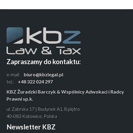
Zapraszamy do kontaktu:
e-mail:
biuro@kbzlegal.pl
tel.:
+48 322 024 297
KBZ Żuradzki Barczyk & Wspólnicy Adwokaci i Radcy
Prawni sp.k.
ul. Zabrska 17 | Budynek A1, 8 piętro
40-083 Katowice, Polska
Newsletter KBZ