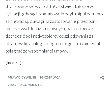
„frankowiczów” wyrok! TSUE stwierdziło, że w
sytuacji, gdy sąd uzna umowę kredytu hipotecznego
za nieważną, z uwagi na zastosowanie przez bank
nieuczciwych klauzul umownych, bank nie może
dochodzić od kredytobiorcy odszkodowania za
utratę zysku analogicznego do tego, jaki zamierzał
osiągnąć ze wspomnianej umowy.
(more…)
PRAWO CYWILNE
16 CZERWCA
2023
0 COMMENTS