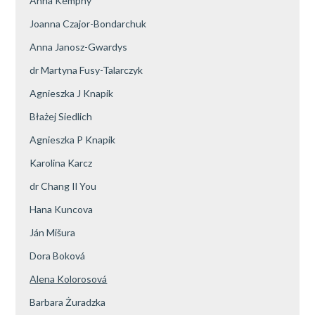
Anna Kempny
Joanna Czajor-Bondarchuk
Anna Janosz-Gwardys
dr Martyna Fusy-Talarczyk
Agnieszka J Knapik
Błażej Siedlich
Agnieszka P Knapik
Karolina Karcz
dr Chang Il You
Hana Kuncova
Ján Mišura
Dora Boková
Alena Kolorosová
Barbara Żuradzka