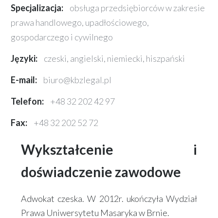
Specjalizacja:
obsługa przedsiębiorców w zakresie
prawa handlowego, upadłościowego,
gospodarczego i cywilnego
Języki:
czeski, angielski, niemiecki, hiszpański
E-mail:
biuro@kbzlegal.pl
Telefon:
+48 32 202 42 97
Fax:
+48 32 202 52 72
Wykształcenie i
doświadczenie zawodowe
Adwokat czeska. W 2012r. ukończyła Wydział
Prawa Uniwersytetu Masaryka w Brnie.