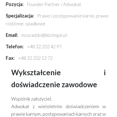
Pozycja:
Founder Partner / Adwokat
Specjalizacja:
Prawo i postępowanie karne, prawo
rodzinne, spadkowe
Email:
mzuradzki@kbzlegal.pl
Telefon:
+48 32 202 42 97
Fax:
+48 32 202 52 72
Wykształcenie i
doświadczenie zawodowe
Wspólnik założyciel.
Adwokat z wieloletnim doświadczeniem w
prawie karnym, postępowaniach karnych oraz w