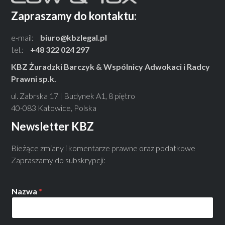
Zapraszamy do kontaktu:
e-mail:
biuro@kbzlegal.pl
tel.:
+48 322 024 297
KBZ Żuradzki Barczyk & Wspólnicy Adwokaci i Radcy
Prawni sp.k.
ul. Zabrska 17 | Budynek A1, 8 piętro
40-083 Katowice, Polska
Newsletter KBZ
Bieżące zmiany i komentarze prawne oraz podatkowe
Zapraszamy do subskrypcji:
Nazwa
*