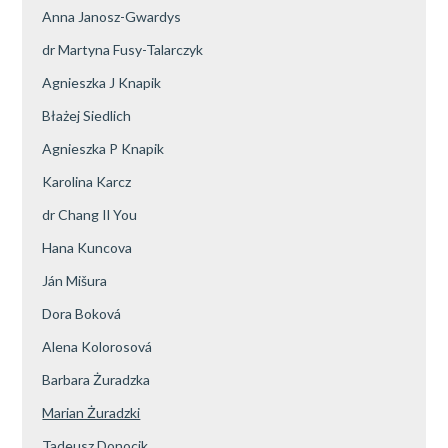
Anna Janosz-Gwardys
dr Martyna Fusy-Talarczyk
Agnieszka J Knapik
Błażej Siedlich
Agnieszka P Knapik
Karolina Karcz
dr Chang Il You
Hana Kuncova
Ján Mišura
Dora Boková
Alena Kolorosová
Barbara Żuradzka
Marian Żuradzki
Tadeusz Donocik