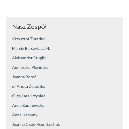
Nasz Zespół
Krzysztof Żuradzki
Marcin Barczyk, LL.M.
Aleksander Stuglik
Agnieszka Plucińska
Joanna Boroń
dr Aneta Żuradzka
Olga Łata-Irzyniec
Anna Baranowska
Anna Kempny
Joanna Czajor-Bondarchuk