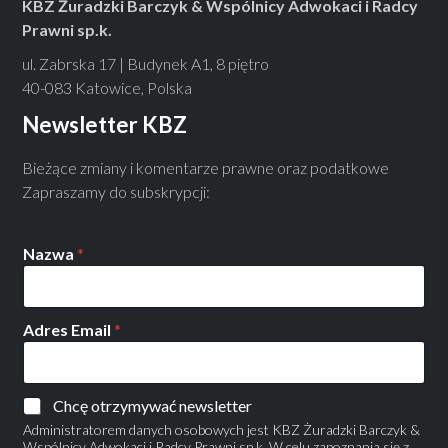
KBZ Żuradzki Barczyk & Wspólnicy Adwokaci i Radcy
Prawni sp.k.
ul. Zabrska 17 | Budynek A1, 8 piętro
40-083 Katowice, Polska
Newsletter KBZ
Bieżące zmiany i komentarze prawne oraz podatkowe
Zapraszamy do subskrypcji:
Nazwa
*
Adres Email
*
Chcę otrzymywać newsletter
Administratorem danych osobowych jest KBZ Żuradzki Barczyk &
Wspólnicy Adwokaci i Radcy Prawni sp.k. W celu zapoznania się z