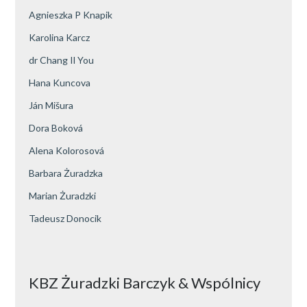
Agnieszka P Knapik
Karolina Karcz
dr Chang Il You
Hana Kuncova
Ján Mišura
Dora Boková
Alena Kolorosová
Barbara Żuradzka
Marian Żuradzki
Tadeusz Donocik
KBZ Żuradzki Barczyk & Wspólnicy