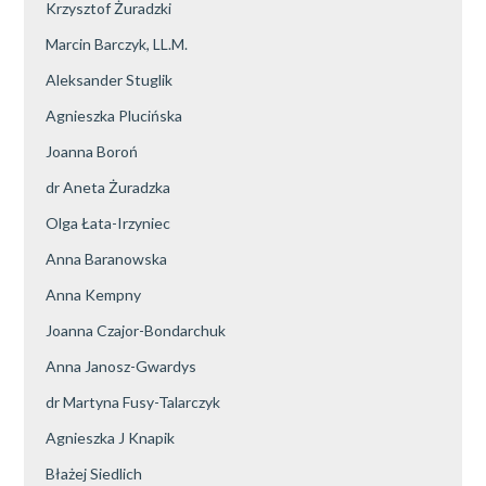
Krzysztof Żuradzki
Marcin Barczyk, LL.M.
Aleksander Stuglik
Agnieszka Plucińska
Joanna Boroń
dr Aneta Żuradzka
Olga Łata-Irzyniec
Anna Baranowska
Anna Kempny
Joanna Czajor-Bondarchuk
Anna Janosz-Gwardys
dr Martyna Fusy-Talarczyk
Agnieszka J Knapik
Błażej Siedlich