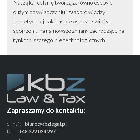
Naszą kancelarię tworzą zarówno osoby o
dużym doświadczeniu i zasobie wiedzy
teoretycznej, jak i młode osoby o świeżym
spojrzeniu na najnowsze zmiany zachodzące na
rynkach, szczególnie technologicznych.
Zapraszamy do kontaktu:
e-mail:
biuro@kbzlegal.pl
tel.:
+48 322 024 297