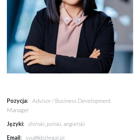
Pozycja:
Advisor / Business Development
Manager
Języki:
chiński, polski, angielski
Email:
syu@kbzlegal.pl