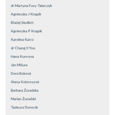
dr Martyna Fusy-Talarczyk
Agnieszka J Knapik
Błażej Siedlich
Agnieszka P Knapik
Karolina Karcz
dr Chang Il You
Hana Kuncova
Ján Mišura
Dora Boková
Alena Kolorosová
Barbara Żuradzka
Marian Żuradzki
Tadeusz Donocik