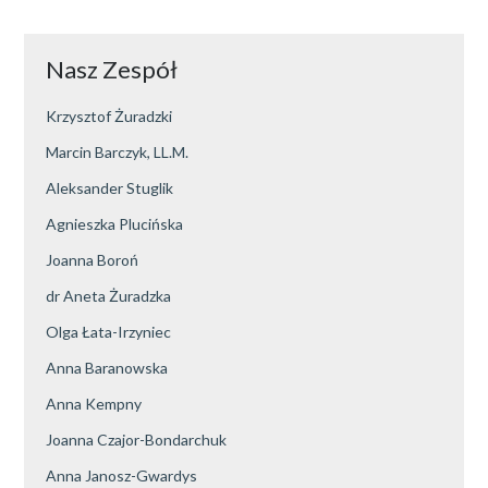
Nasz Zespół
Krzysztof Żuradzki
Marcin Barczyk, LL.M.
Aleksander Stuglik
Agnieszka Plucińska
Joanna Boroń
dr Aneta Żuradzka
Olga Łata-Irzyniec
Anna Baranowska
Anna Kempny
Joanna Czajor-Bondarchuk
Anna Janosz-Gwardys