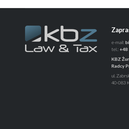
Zapra
e-mail:
b
tel.:
+48 
KBZ Żur
Radcy P
ul. Zabrs
40-083 K