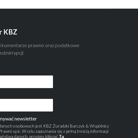
r KBZ
 i komentarze prawne oraz podatkowe
ubskrypcji:
mywać newsletter
danych osobowych jest KBZ Żuradzki Barczyk & Wspólnicy
rawni sp.k. W celu zapoznania się z pełną treścią informacji
aństwa danych, prosimy kliknąć
Tu