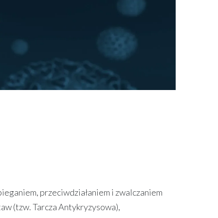
obieganiem, przeciwdziałaniem i zwalczaniem
taw (tzw. Tarcza Antykryzysowa),