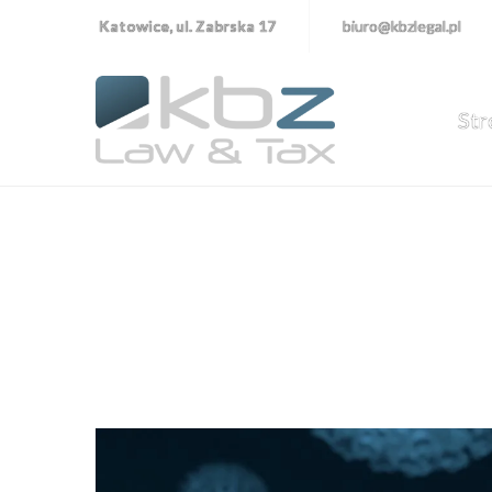
Katowice, ul. Zabrska 17
biuro@kbzlegal.pl
Str