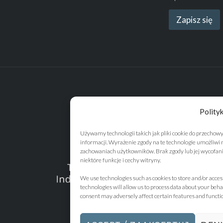
Zapisz się
Polity
Używamy technologii takich jak pliki cookie do przechow
informacji. Wyrażenie zgody na te technologie umożliwi
zachowaniach użytkowników. Brak zgody lub jej wycofa
niektóre funkcje i cechy witryny.
We use technologies such as cookies to store and/or acces
technologies will allow us to process data about your beha
consent may adversely affect certain features and function