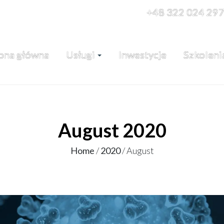
+48 322 024 29
ona główna
Usługi
Inwestycje
Szkoleni
August 2020
Home
/
2020
/
August