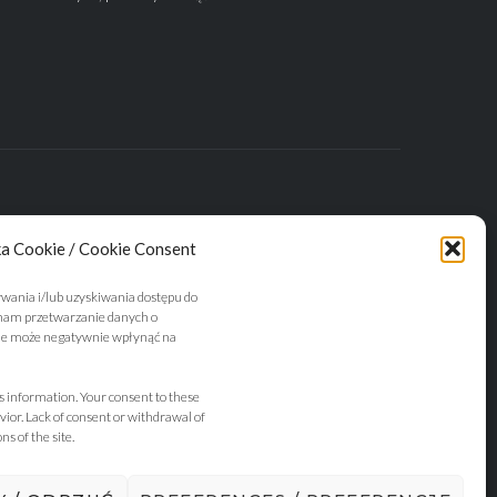
ka Cookie / Cookie Consent
ywania i/lub uzyskiwania dostępu do
 nam przetwarzanie danych o
nie może negatywnie wpłynąć na
s information. Your consent to these
vior. Lack of consent or withdrawal of
s of the site.