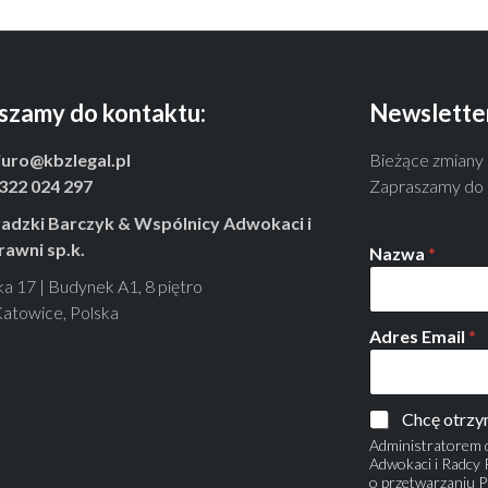
szamy do kontaktu:
Newslette
iuro@kbzlegal.pl
Bieżące zmiany
322 024 297
Zapraszamy do s
adzki Barczyk & Wspólnicy Adwokaci i
rawni sp.k.
Nazwa
*
ka 17 | Budynek A1, 8 piętro
atowice, Polska
Adres Email
*
Chcę otrzy
Administratorem 
Adwokaci i Radcy P
o przetwarzaniu P