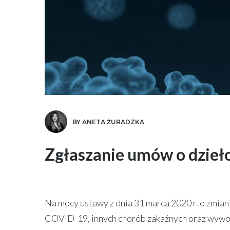
BY ANETA ŻURADZKA
Zgłaszanie umów o dzieł
Na mocy ustawy z dnia 31 marca 2020 r. o zmia
COVID-19, innych chorób zakaźnych oraz wywoła