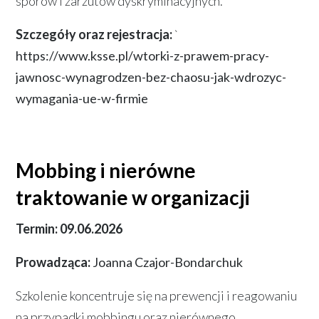
sporów i zarzutów dyskryminacyjnych.
Szczegóły oraz rejestracja:
`
https://www.ksse.pl/wtorki-z-prawem-pracy-
jawnosc-wynagrodzen-bez-chaosu-jak-wdrozyc-
wymagania-ue-w-firmie
Mobbing i nierówne
traktowanie w organizacji
Termin:
09.06.2026
Prowadząca:
Joanna Czajor-Bondarchuk
Szkolenie koncentruje się na prewencji i reagowaniu
na przypadki mobbingu oraz nierównego