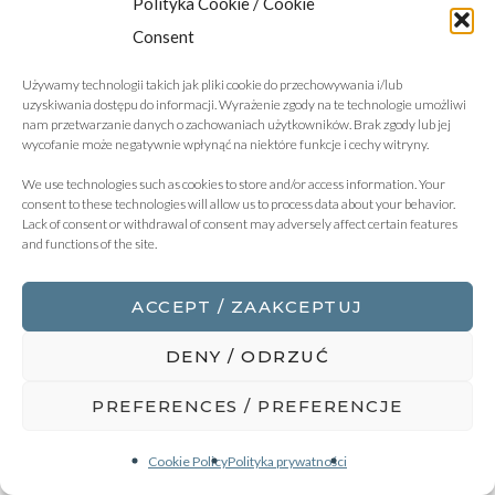
Polityka Cookie / Cookie
Consent
Używamy technologii takich jak pliki cookie do przechowywania i/lub
uzyskiwania dostępu do informacji. Wyrażenie zgody na te technologie umożliwi
nam przetwarzanie danych o zachowaniach użytkowników. Brak zgody lub jej
wycofanie może negatywnie wpłynąć na niektóre funkcje i cechy witryny.
We use technologies such as cookies to store and/or access information. Your
consent to these technologies will allow us to process data about your behavior.
BY ANETA ŻURADZKA
Lack of consent or withdrawal of consent may adversely affect certain features
and functions of the site.
Kto ma urządzić stanowisko
ACCEPT / ZAAKCEPTUJ
do pracy zdalnej?
DENY / ODRZUĆ
PREFERENCES / PREFERENCJE
Szanowni Państwo,
Cookie Policy
Polityka prywatności