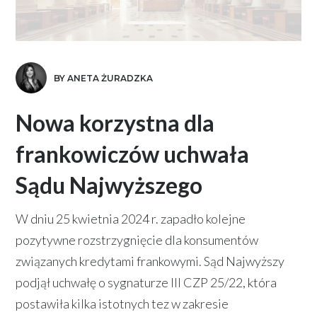
BY ANETA ŻURADZKA
Nowa korzystna dla
frankowiczów uchwała
Sądu Najwyższego
W dniu 25 kwietnia 2024 r. zapadło kolejne
pozytywne rozstrzygnięcie dla konsumentów
związanych kredytami frankowymi. Sąd Najwyższy
podjął uchwałę o sygnaturze III CZP 25/22, która
postawiła kilka istotnych tez w zakresie