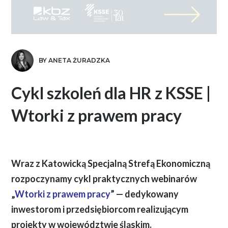
BY ANETA ŻURADZKA
Cykl szkoleń dla HR z KSSE |
Wtorki z prawem pracy
Wraz z Katowicką Specjalną Strefą Ekonomiczną
rozpoczynamy cykl praktycznych webinarów
„
Wtorki z prawem pracy
” — dedykowany
inwestorom i przedsiębiorcom realizującym
projekty w województwie śląskim.