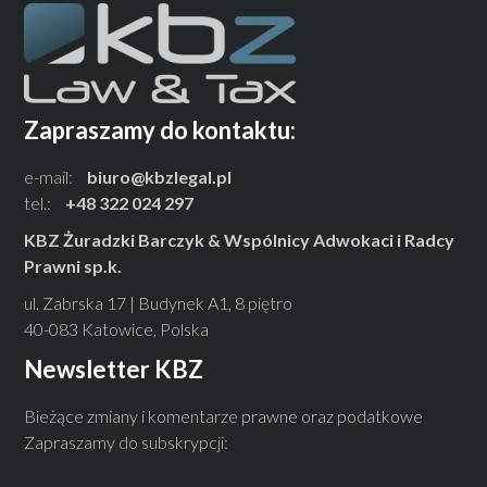
Zapraszamy do kontaktu:
e-mail:
biuro@kbzlegal.pl
tel.:
+48 322 024 297
KBZ Żuradzki Barczyk & Wspólnicy Adwokaci i Radcy
Prawni sp.k.
ul. Zabrska 17 | Budynek A1, 8 piętro
40-083 Katowice, Polska
Newsletter KBZ
Bieżące zmiany i komentarze prawne oraz podatkowe
Zapraszamy do subskrypcji: