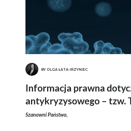
BY OLGA ŁATA-IRZYNIEC
Informacja prawna dotyc
antykryzysowego – tzw. T
Szanowni Państwo,