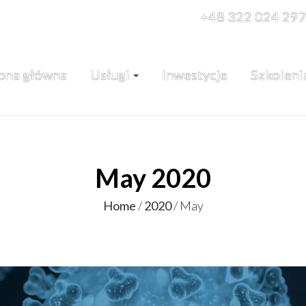
+48 322 024 29
ona główna
Usługi
Inwestycje
Szkoleni
May 2020
Home
/
2020
/
May