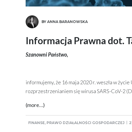
BY ANNA BARANOWSKA
Informacja Prawna dot. 
Szanowni Państwo,
informujemy, że 16 maja 2020 r. weszła w życie
rozprzestrzenianiem się wirusa SARS-CoV-2 (Dz.
(more…)
FINANSE
,
PRAWO DZIAŁALNOŚCI GOSPODARCZEJ
2