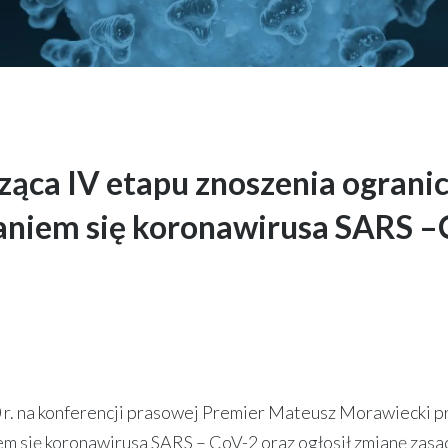
ząca IV etapu znoszenia ogran
ianiem się koronawirusa SARS –
 r. na konferencji prasowej Premier Mateusz Morawiecki p
m się koronawirusa SARS – CoV-2 oraz ogłosił zmianę zas