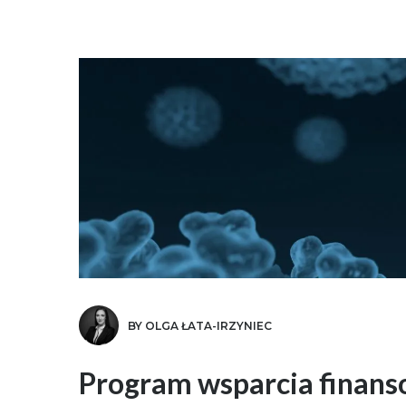
BY OLGA ŁATA-IRZYNIEC
Program wsparcia finans