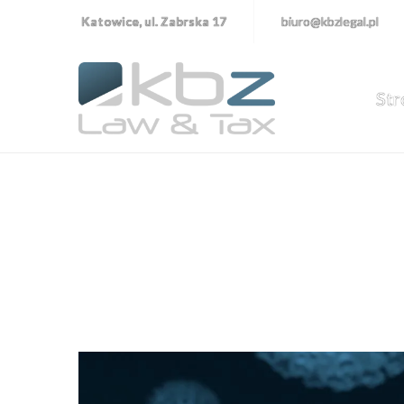
Katowice, ul. Zabrska 17
biuro@kbzlegal.pl
Str