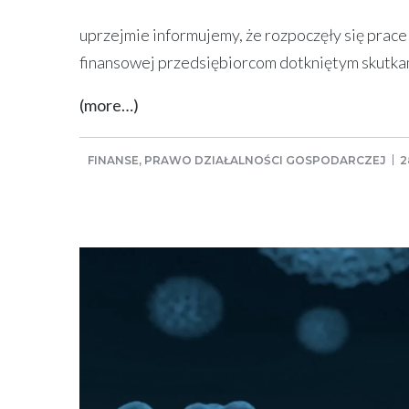
uprzejmie informujemy, że rozpoczęły się pra
finansowej przedsiębiorcom dotkniętym skutkami
(more…)
FINANSE
,
PRAWO DZIAŁALNOŚCI GOSPODARCZEJ
2