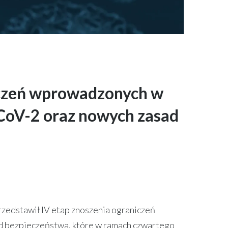
iczeń wprowadzonych w
CoV-2 oraz nowych zasad
rzedstawił IV etap znoszenia ograniczeń
ad bezpieczeństwa, które w ramach czwartego