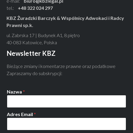
e-mail:
biuro@kbzlegal.pl
tel.:
+48 322 024 297
KBZ Żuradzki Barczyk & Wspólnicy Adwokaci i Radcy
Prawni sp.k.
ul. Zabrska 17 | Budynek A1, 8 piętro
40-083 Katowice, Polska
Newsletter KBZ
Bieżące zmiany i komentarze prawne oraz podatkowe
Zapraszamy do subskrypcji:
Nazwa
*
Adres Email
*