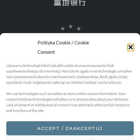
Polityka Cookie / Cookie
Consent
Używamy technologii takich jak pliki cookie do przechowywania i/lub
uzyskiwania dostępu do informacji. Wyrażenie zgody na te technologie umożliwi
nam przetwarzanie danych o zachowaniach użytkowników. Brak zgody lub jej
wycofanie może negatywnie wpłynąć na niektóre funkcje i cechy witryny.
We use technologies such as cookies to store and/or access information. Your
consent to these technologies will allow us to process data about your behavior.
Lack of consent or withdrawal of consent may adversely affect certain features
and functions of the site.
ACCEPT / ZAAKCEPTUJ