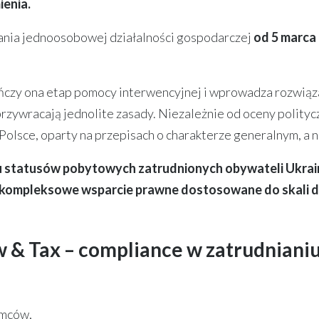
ienia.
nia jednoosobowej działalności gospodarczej
od 5 marca 
ończy ona etap pomocy interwencyjnej i wprowadza rozwiąz
przywracają jednolite zasady. Niezależnie od oceny politycz
olsce, oparty na przepisach o charakterze generalnym, a 
statusów pobytowych zatrudnionych obywateli Ukrainy
kompleksowe wsparcie prawne dostosowane do skali dzia
w & Tax – compliance w zatrudnian
emców,