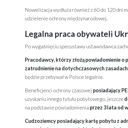
Nowelizacja wydłuża również z 60 do 120 dni 
udzielenie ochrony międzynarodowej.
Legalna praca obywateli Ukr
Po wygaśnięciu specustawy ustawodawca zachow
Pracodawcy, którzy złożą powiadomienie o p
zatrudnienie na dotychczasowych zasadach r
będzie przebywał w Polsce legalnie.
Beneficjenci ochrony czasowej
posiadający P
uzyskaniu innego tytułu pobytowego, jeszcze
d
na podstawie powiadomienia
przez 3 lata od w
Cudzoziemcy posiadający kartę pobytu z ad