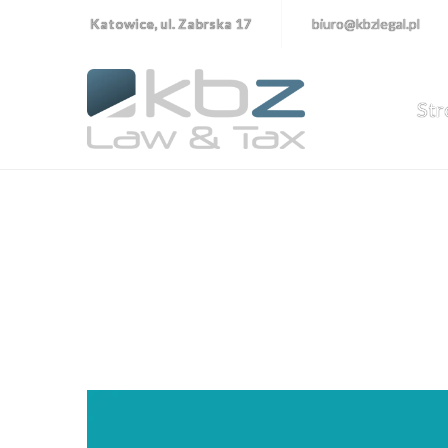
Katowice, ul. Zabrska 17
biuro@kbzlegal.pl
Str