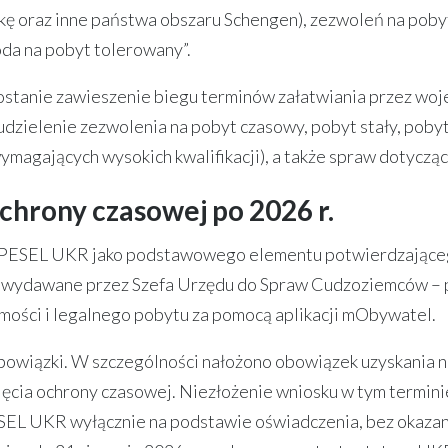
skę oraz inne państwa obszaru Schengen), zezwoleń na pob
da na pobyt tolerowany”.
zostanie zawieszenie biegu terminów załatwiania przez 
udzielenie zezwolenia na pobyt czasowy, pobyt stały, pob
ymagających wysokich kwalifikacji), a także spraw dotyczą
hrony czasowej po 2026 r.
PESEL UKR jako podstawowego elementu potwierdzającego
 wydawane przez Szefa Urzędu do Spraw Cudzoziemców – 
mości i legalnego pobytu za pomocą aplikacji mObywatel.
wiązki. W szczególności nałożono obowiązek uzyskania n
ęcia ochrony czasowej. Niezłożenie wniosku w tym termini
PESEL UKR wyłącznie na podstawie oświadczenia, bez okaza