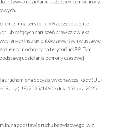
 do ustawy o udzielaniu cudzoziemcom ochrony.
ńcowych.
oziemcom na terytorium Rzeczypospolitej
nych lub rażących naruszeń praw człowieka.
e wybranych instrumentów zawartych w ustawie
udzoziemcom ochrony na terytorium RP. Tym
 podstawą udzielania ochrony czasowej
tała uruchomiona decyzją wykonawczą Rady (UE)
j Rady (UE) 2025/1460 z dnia 15 lipca 2025 r.
 m.in. na podstawie ruchu bezwizowego, wiz