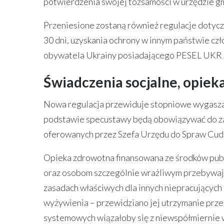
potwierdzenia swojej tożsamości w urzędzie gm
Przeniesione zostaną również regulacje dotycz
30 dni, uzyskania ochrony w innym państwie cz
obywatela Ukrainy posiadającego PESEL UKR do
Świadczenia socjalne, opie
Nowa regulacja przewiduje stopniowe wygasza
podstawie specustawy będą obowiązywać do za
oferowanych przez Szefa Urzędu do Spraw Cu
Opieka zdrowotna finansowana ze środków publi
oraz osobom szczególnie wrażliwym przebywaj
zasadach właściwych dla innych niepracującyc
wyżywienia – przewidziano jej utrzymanie prze
systemowych wiązałoby się z niewspółmiernie 