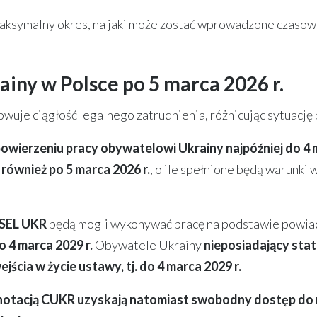
maksymalny okres, na jaki może zostać wprowadzone czasow
ainy w Polsce po 5 marca 2026 r.
uje ciągłość legalnego zatrudnienia, różnicując sytuacj
owierzeniu pracy obywatelowi Ukrainy najpóźniej do 4 
ównież po 5 marca 2026 r.
, o ile spełnione będą warunk
ESEL UKR
będą mogli wykonywać pracę na podstawie powi
o 4 marca 2029 r.
Obywatele Ukrainy
nieposiadający sta
ejścia w życie ustawy, tj. do 4 marca 2029 r.
notacją CUKR uzyskają natomiast swobodny dostęp do r