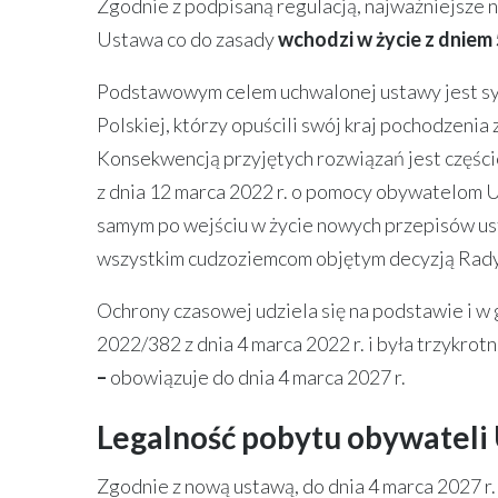
Zgodnie z podpisaną regulacją, najważniejsze 
Ustawa co do zasady
wchodzi w życie z dniem 
Podstawowym celem uchwalonej ustawy jest sy
Polskiej, którzy opuścili swój kraj pochodzeni
Konsekwencją przyjętych rozwiązań jest częśc
z dnia 12 marca 2022 r. o pomocy obywatelom U
samym po wejściu w życie nowych przepisów us
wszystkim cudzoziemcom objętym decyzją Rady 
Ochrony czasowej udziela się na podstawie i w
2022/382 z dnia 4 marca 2022 r. i była trzykro
–
obowiązuje do dnia 4 marca 2027 r.
Legalność pobytu obywateli 
Zgodnie z nową ustawą, do dnia 4 marca 2027 r