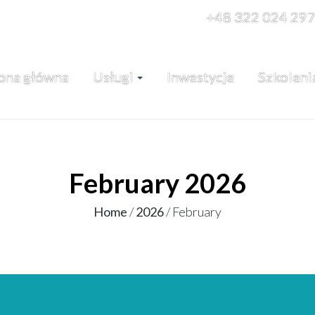
+48 322 024 29
ona główna
Usługi
Inwestycje
Szkoleni
February 2026
Home
/
2026
/
February