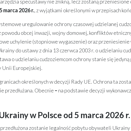
narzędzia specustawy nie znikną, lecz zostaną przeniesione
5 marca 2026 r.
, z wyjątkami określonymi w przepisach ko
stemowe uregulowanie ochrony czasowej udzielanej cudz
a z powodu obcej inwazji, wojny domowej, konfliktów etnicz
iowe uchylenie (stopniowe wygaszenie) oraz przeniesieni
krainy do ustawy z dnia 13 czerwca 2003 r. o udzielaniu c
tawa o udzielaniu cudzoziemcom ochrony stanie się jedyną
Unii Europejskiej.
 granicach określonych w decyzji Rady UE. Ochrona ta zos
tnie przedłużana. Obecnie
–
na podstawie decyzji wykonawcze
Ukrainy w Polsce od 5 marca 2026 r.
. przedłużona zostanie legalność pobytu obywateli Ukrainy