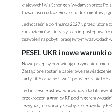
krajowych i wiz Schengen (wydanych przez Pol
tożsamości cudzoziemca oraz dokumentów „zgo
Jednocześnie do 4 marca 2027 r. przedłużone 
cudzoziemców. Dotyczy to m.in. postępowań o 
zezwoleń na pobyt i pracę (w tym w zawodach w
PESEL UKR i nowe warunki oc
Nowe przepisy przewidują utrzymanie numeru 
Zastąpione zostanie papierowe zaświadczenie
karty DIIA oraz możliwość potwierdzania tożsa
Jednocześnie ustawa wprowadza dodatkowe obo
przekroczenia granicy RP pod rygorem wygaśni
rezygnacja z ochrony. Osoby, które uzyskały 