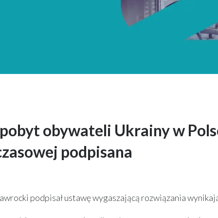
 i pobyt obywateli Ukrainy w Pol
czasowej podpisana
Nawrocki podpisał ustawę wygaszającą rozwiązania wynika