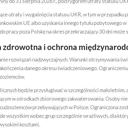
iny do 31 sierpnia 2026 r., pod rygorem utraty statusu UK
ące utraty i wygaśnięcia statusu UKR, w tym w przypadku 
łonkowskim UE albo uzyskania innego tytułu pobytowego w 
 pracy poza Polskę na okres przekraczający 30 dni może s
ka zdrowotna i ochrona międzynaro
nie rozwiązań nadzwyczajnych. Warunki otrzymywania świa
kończenia danego okresu świadczeniowego. Ograniczeniu 
dzoziemców.
cznych będzie przysługiwać w szczególności małoletnim, o
ącym w ośrodkach zbiorowego zakwaterowania. Osoby niepr
h cudzoziemców przebywających w Polsce. Ograniczona zost
de wszystkim wobec grup szczególnie wrażliwych, dla któ
wysokimi kosztami.