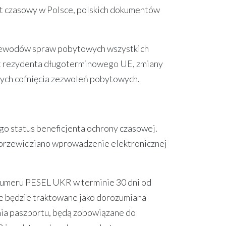
yt czasowy w Polsce, polskich dokumentów
wojewodów spraw pobytowych wszystkich
yt rezydenta długoterminowego UE, zmiany
cych cofnięcia zezwoleń pobytowych.
 status beneficjenta ochrony czasowej.
przewidziano wprowadzenie elektronicznej
umeru PESEL UKR w terminie 30 dni od
e będzie traktowane jako dorozumiana
nia paszportu, będą zobowiązane do