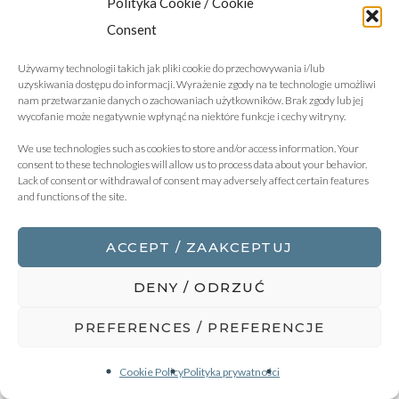
Polityka Cookie / Cookie
Consent
PRAWO SPÓŁEK HANDLOWYCH
5
Używamy technologii takich jak pliki cookie do przechowywania i/lub
MAJA 2022
0 COMMENTS
uzyskiwania dostępu do informacji. Wyrażenie zgody na te technologie umożliwi
nam przetwarzanie danych o zachowaniach użytkowników. Brak zgody lub jej
wycofanie może negatywnie wpłynąć na niektóre funkcje i cechy witryny.
We use technologies such as cookies to store and/or access information. Your
consent to these technologies will allow us to process data about your behavior.
Lack of consent or withdrawal of consent may adversely affect certain features
and functions of the site.
ACCEPT / ZAAKCEPTUJ
DENY / ODRZUĆ
PREFERENCES / PREFERENCJE
Cookie Policy
Polityka prywatności
BY KBZ LEGAL