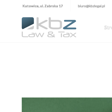
Katowice, ul. Zabrska 17
biuro@kbzlegal.pl
Str