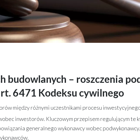
ch budowlanych – roszczenia 
art. 6471 Kodeksu cywilnego
rów między różnymi uczestnikami procesu inwestycyjnego.
bec inwestorów. Kluczowym przepisem regulującym te kwe
bowiązania generalnego wykonawcy wobec podwykonawcy. 
wykonawców.