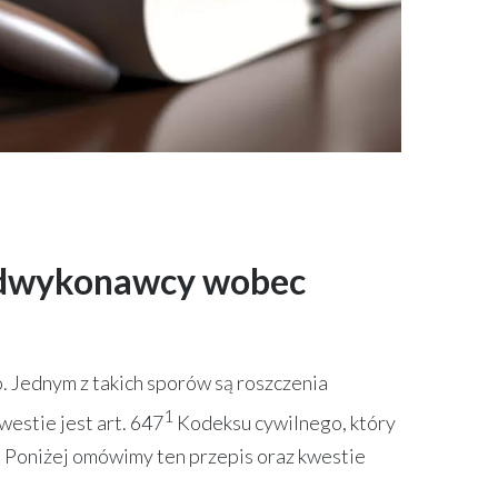
podwykonawcy wobec
 Jednym z takich sporów są roszczenia
1
stie jest art. 647
Kodeksu cywilnego, który
Poniżej omówimy ten przepis oraz kwestie