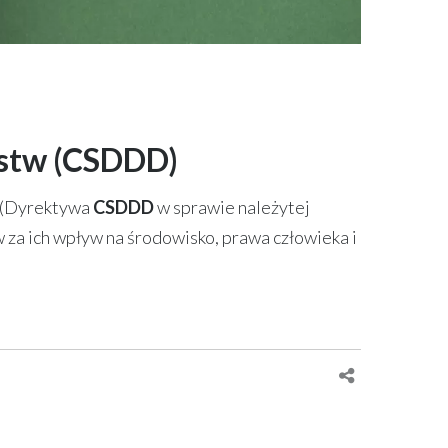
rstw (CSDDD)
(Dyrektywa
CSDDD
w sprawie należytej
 za ich wpływ na środowisko, prawa człowieka i