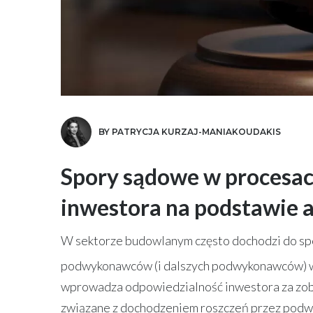
BY PATRYCJA KURZAJ-MANIAKOUDAKIS
Spory sądowe w procesa
inwestora na podstawie 
W sektorze budowlanym często dochodzi do spo
podwykonawców (i dalszych podwykonawców) wo
wprowadza odpowiedzialność inwestora za zo
związane z dochodzeniem roszczeń przez pod