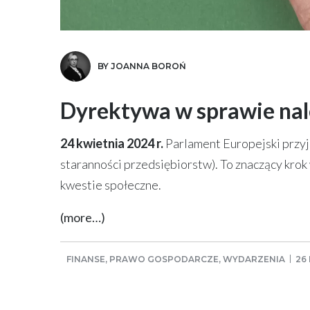
BY JOANNA BOROŃ
Dyrektywa w sprawie nal
24 kwietnia 2024 r.
Parlament Europejski przy
staranności przedsiębiorstw). To znaczący krok
kwestie społeczne.
(more…)
FINANSE
,
PRAWO GOSPODARCZE
,
WYDARZENIA
26