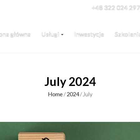
+48 322 024 29
ona główna
Usługi
Inwestycje
Szkoleni
July 2024
Home
/
2024
/
July