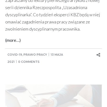
Zapraszamy do lektury pierwszego artykułu z nowej
serii dziennika Rzeczpospolita „Uzasadniona
dyscyplinarka”. Co tydzień eksperci KBZ będą w niej
omawiać zagadnienia prawa pracy związane ze
zwolnieniem dyscyplinarnym pracownika.
(more…)
COVID-19
,
PRAWO PRACY
13 MAJA
2021
0 COMMENTS