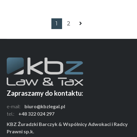
1
2
Zapraszamy do kontaktu:
e-mail:
biuro@kbzlegal.pl
tel.:
+48 322 024 297
KBZ Żuradzki Barczyk & Wspólnicy Adwokaci i Radcy
Prawni sp.k.