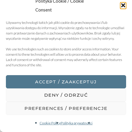
Polityka Cookie / Cookie
Consent
Używamy technologii takich jak pliki cookie do przechowywania i/lub
uzyskiwania dostępu do informacji. Wyrażenie zgody na te technologie umożliwi
nam przetwarzanie danych o zachowaniach użytkowników. Brak zgody lub jej
wycofanie może negatywnie wpłynąć na niektóre funkcje i cechy witryny.
We use technologies such as cookies to store and/or access information. Your
consent to these technologies will allow us to process data about your behavior.
Lack of consent or withdrawal of consent may adversely affect certain features
and functions of the site.
ACCEPT / ZAAKCEPTUJ
DENY / ODRZUĆ
PREFERENCES / PREFERENCJE
Cookie Policy
Polityka prywatności