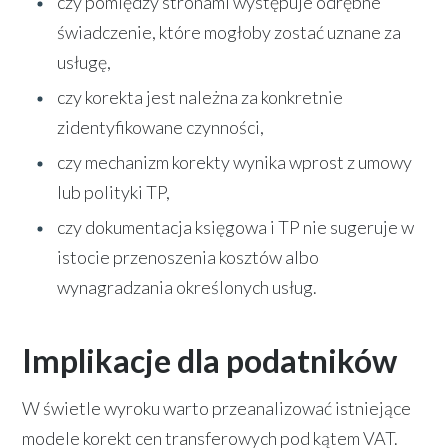
czy pomiędzy stronami występuje odrębne
świadczenie, które mogłoby zostać uznane za
usługę,
czy korekta jest należna za konkretnie
zidentyfikowane czynności,
czy mechanizm korekty wynika wprost z umowy
lub polityki TP,
czy dokumentacja księgowa i TP nie sugeruje w
istocie przenoszenia kosztów albo
wynagradzania określonych usług.
Implikacje dla podatników
W świetle wyroku warto przeanalizować istniejące
modele korekt cen transferowych pod kątem VAT.