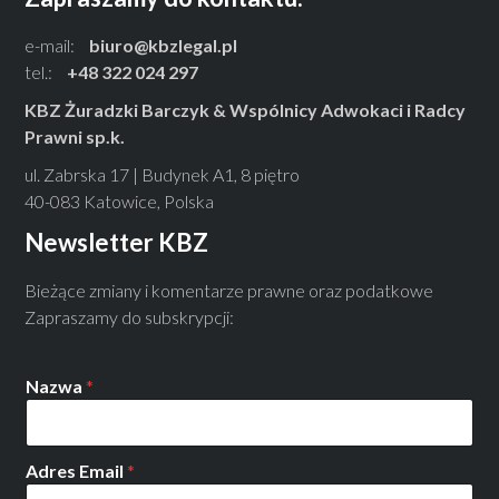
e-mail:
biuro@kbzlegal.pl
tel.:
+48 322 024 297
KBZ Żuradzki Barczyk & Wspólnicy Adwokaci i Radcy
Prawni sp.k.
ul. Zabrska 17 | Budynek A1, 8 piętro
40-083 Katowice, Polska
Newsletter KBZ
Bieżące zmiany i komentarze prawne oraz podatkowe
Zapraszamy do subskrypcji:
Nazwa
*
Adres Email
*