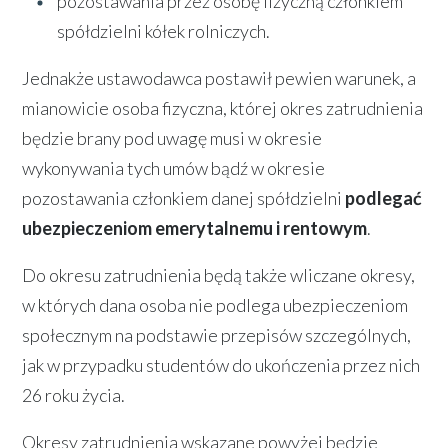
pozostawania przez osobę fizyczną członkiem
spółdzielni kółek rolniczych.
Jednakże ustawodawca postawił pewien warunek, a
mianowicie osoba fizyczna, której okres zatrudnienia
będzie brany pod uwagę musi w okresie
wykonywania tych umów bądź w okresie
pozostawania członkiem danej spółdzielni
podlegać
ubezpieczeniom emerytalnemu i rentowym
.
Do okresu zatrudnienia będą także wliczane okresy,
w których dana osoba nie podlega ubezpieczeniom
społecznym na podstawie przepisów szczególnych,
jak w przypadku studentów do ukończenia przez nich
26 roku życia.
Okresy zatrudnienia wskazane powyżej będzie