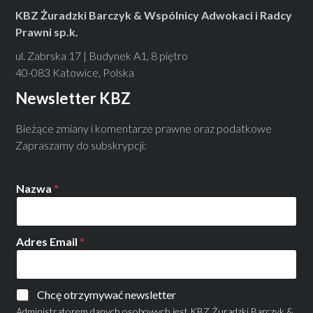
KBZ Żuradzki Barczyk & Wspólnicy Adwokaci i Radcy
Prawni sp.k.
ul. Zabrska 17 | Budynek A1, 8 piętro
40-083 Katowice, Polska
Newsletter KBZ
Bieżące zmiany i komentarze prawne oraz podatkowe
Zapraszamy do subskrypcji:
Nazwa
*
Adres Email
*
Chcę otrzymywać newsletter
Administratorem danych osobowych jest KBZ Żuradzki Barczyk &