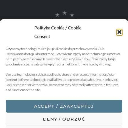
Polityka Cookie / Cookie
Consent
Używamy technologii takich jak pliki cookie do przechowywania i/lub
uzyskiwania dostępu do informacji. Wyrażenie zgody na te technologie umożliwi
nam przetwarzanie danych o zachowaniach użytkowników. Brak zgody lub jej
wycofanie może negatywnie wpłynąć na niektóre funkcje i cechy witryny.
We use technologies such as cookies to store and/or access information. Your
consent to these technologies will allow us to process data about your behavior.
Lack of consent or withdrawal of consent may adversely affect certain features
and functions of the site.
ACCEPT / ZAAKCEPTUJ
DENY / ODRZUĆ