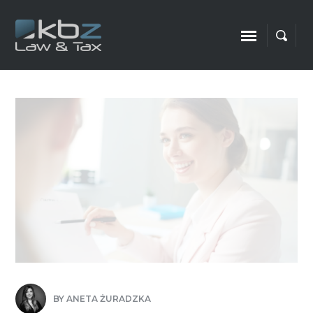
BY
ANETA ŻURADZKA