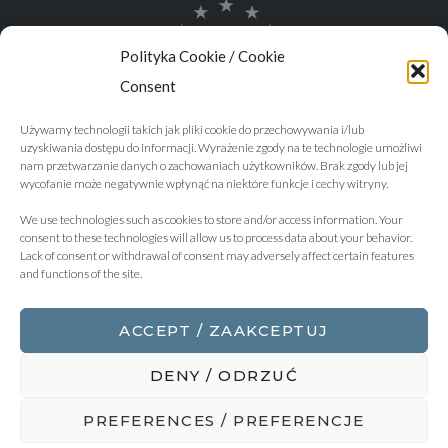
Polityka Cookie / Cookie
Consent
Używamy technologii takich jak pliki cookie do przechowywania i/lub
uzyskiwania dostępu do informacji. Wyrażenie zgody na te technologie umożliwi
nam przetwarzanie danych o zachowaniach użytkowników. Brak zgody lub jej
wycofanie może negatywnie wpłynąć na niektóre funkcje i cechy witryny.
We use technologies such as cookies to store and/or access information. Your
consent to these technologies will allow us to process data about your behavior.
Lack of consent or withdrawal of consent may adversely affect certain features
and functions of the site.
ACCEPT / ZAAKCEPTUJ
DENY / ODRZUĆ
PREFERENCES / PREFERENCJE