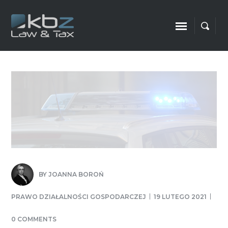
BY
JOANNA BOROŃ
PRAWO DZIAŁALNOŚCI GOSPODARCZEJ
19 LUTEGO 2021
0 COMMENTS