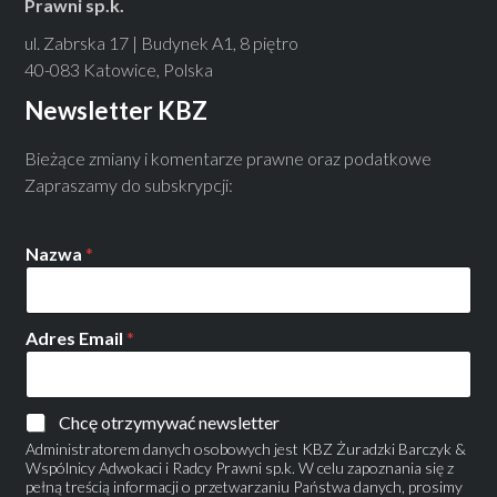
Prawni sp.k.
ul. Zabrska 17 | Budynek A1, 8 piętro
40-083 Katowice, Polska
Newsletter KBZ
Bieżące zmiany i komentarze prawne oraz podatkowe
Zapraszamy do subskrypcji:
Nazwa
*
Adres Email
*
Chcę otrzymywać newsletter
Administratorem danych osobowych jest KBZ Żuradzki Barczyk &
Wspólnicy Adwokaci i Radcy Prawni sp.k. W celu zapoznania się z
pełną treścią informacji o przetwarzaniu Państwa danych, prosimy