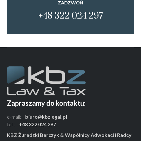
ZADZWOŃ
+48 322 024 297
Zapraszamy do kontaktu:
e-mail:
biuro@kbzlegal.pl
tel.:
+48 322 024 297
KBZ Żuradzki Barczyk & Wspólnicy Adwokaci i Radcy