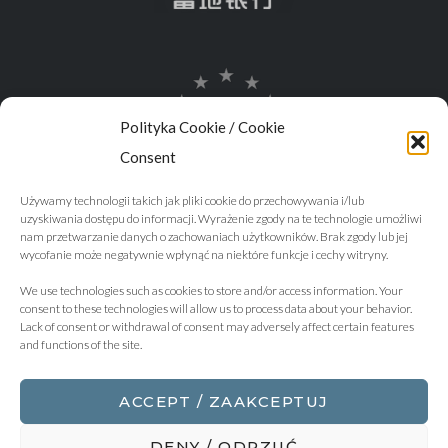
Polityka Cookie / Cookie
Consent
Używamy technologii takich jak pliki cookie do przechowywania i/lub
uzyskiwania dostępu do informacji. Wyrażenie zgody na te technologie umożliwi
nam przetwarzanie danych o zachowaniach użytkowników. Brak zgody lub jej
wycofanie może negatywnie wpłynąć na niektóre funkcje i cechy witryny.
We use technologies such as cookies to store and/or access information. Your
consent to these technologies will allow us to process data about your behavior.
Lack of consent or withdrawal of consent may adversely affect certain features
and functions of the site.
ACCEPT / ZAAKCEPTUJ
DENY / ODRZUĆ