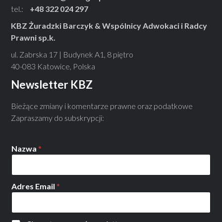
tel.:
+48 322 024 297
KBZ Żuradzki Barczyk & Wspólnicy Adwokaci i Radcy
Prawni sp.k.
ul. Zabrska 17 | Budynek A1, 8 piętro
40-083 Katowice, Polska
Newsletter KBZ
Bieżące zmiany i komentarze prawne oraz podatkowe
Zapraszamy do subskrypcji:
Nazwa
*
Adres Email
*