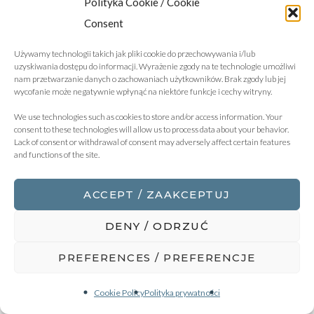
Polityka Cookie / Cookie
BY KBZ LEGAL
Consent
Używamy technologii takich jak pliki cookie do przechowywania i/lub
KBZ HR NEWS | Nowe terminy AI
uzyskiwania dostępu do informacji. Wyrażenie zgody na te technologie umożliwi
nam przetwarzanie danych o zachowaniach użytkowników. Brak zgody lub jej
Act, mobbing i wysokie
wycofanie może negatywnie wpłynąć na niektóre funkcje i cechy witryny.
temperatury
We use technologies such as cookies to store and/or access information. Your
consent to these technologies will allow us to process data about your behavior.
Lack of consent or withdrawal of consent may adversely affect certain features
and functions of the site.
Szanowni Państwo, W załączeniu przekazujemy
sierpniową aktualizację naszego przewodnika po
ACCEPT / ZAAKCEPTUJ
najważniejszych zmianach prawnych istotnych z
perspektywy...
DENY / ODRZUĆ
PREFERENCES / PREFERENCJE
Cookie Policy
Polityka prywatności
PRAWO PRACY
7 SIERPNIA 2026