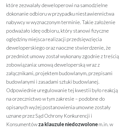
które zezwalały deweloperowi na samodzielne
dokonanie odbioru w przypadku niestawiennictwa
nabywcy w wyznaczonym terminie. Takie założenie
podważało ideę odbioru, który stanowi fizyczne
oględziny miejsca realizacji przedsięwzięcia
deweloperskiego oraz naoczne stwierdzenie, że
przedmiot umowy został wykonany zgodnie z treścią
zobowiązania: umową deweloperską wraz z
załącznikami, projektem budowlanym, przepisami
budowlanymi i zasadami sztuki budowlanej.
Odpowiednie uregulowanie tej kwestii było reakcją
na orzecznictwo w tym zakresie – podobne do
opisanych wyżej postanowienia umowne zostały
uznane przez Sąd Ochrony Konkurencji i
Konsumentów
za klauzule niedozwolone
m.in. w