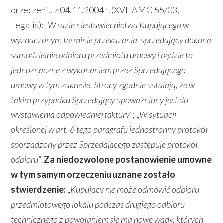
orzeczeniu z 04.11.2004 r. (XVII AMC 55/03,
Legalis): „
W razie niestawiennictwa Kupującego w
wyznaczonym terminie przekazania, sprzedający dokona
samodzielnie odbioru przedmiotu umowy i będzie to
jednoznaczne z wykonaniem przez Sprzedającego
umowy w tym zakresie. Strony zgodnie ustalają, że w
takim przypadku Sprzedający upoważniony jest do
wystawienia odpowiedniej faktury
”; „
W sytuacji
określonej w art. 6 tego paragrafu jednostronny protokół
sporządzony przez Sprzedającego zastępuje protokół
odbioru
”.
Za niedozwolone postanowienie umowne
w tym samym orzeczeniu uznane zostało
stwierdzenie:
„
Kupujący nie może odmówić odbioru
przedmiotowego lokalu podczas drugiego odbioru
technicznego z powołaniem się ma nowe wady, których