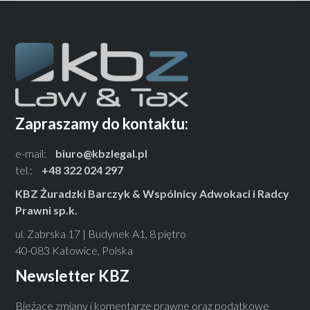
Zapraszamy do kontaktu:
e-mail:
biuro@kbzlegal.pl
tel.:
+48 322 024 297
KBZ Żuradzki Barczyk & Wspólnicy Adwokaci i Radcy
Prawni sp.k.
ul. Zabrska 17 | Budynek A1, 8 piętro
40-083 Katowice, Polska
Newsletter KBZ
Bieżące zmiany i komentarze prawne oraz podatkowe