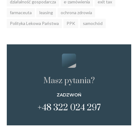
działalność gospodarcza
e-zamówienia
exit tax
farmaceuta
leasing
ochrona zdrowia
Polityka Lekowa Państwa
PPK
samochód
Masz pytania?
ZADZWOŃ
+48 322 024 297