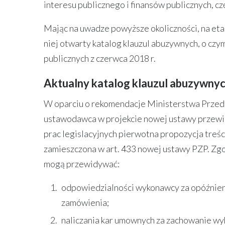
interesu publicznego i finansów publicznych, c
Mając na uwadze powyższe okoliczności, na et
niej otwarty katalog klauzul abuzywnych, o c
publicznych z czerwca 2018 r.
Aktualny katalog klauzul abuzywny
W oparciu o rekomendacje Ministerstwa Przeds
ustawodawca w projekcie nowej ustawy przewid
prac legislacyjnych pierwotna propozycja treśc
zamieszczona w art. 433 nowej ustawy PZP. Z
mogą przewidywać:
odpowiedzialności wykonawcy za opóźnienie
zamówienia;
naliczania kar umownych za zachowanie w