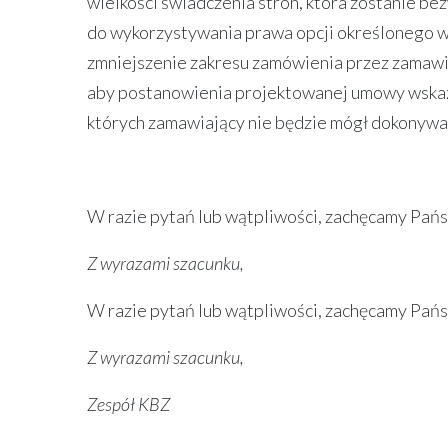
wielkości świadczenia stron, która zostanie be
do wykorzystywania prawa opcji określonego w
zmniejszenie zakresu zamówienia przez zamawi
aby postanowienia projektowanej umowy wskazy
których zamawiający nie będzie mógł dokonywa
W razie pytań lub wątpliwości, zachęcamy Państ
Z wyrazami szacunku,
W razie pytań lub wątpliwości, zachęcamy Państ
Z wyrazami szacunku,
Zespół KBZ