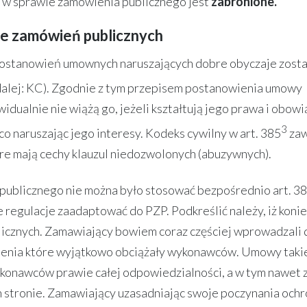
 w sprawie zamówienia publicznego jest
zabronione.
e zamówień publicznych
ostanowień umownych naruszających dobre obyczaje zosta
alej: KC). Zgodnie z tym przepisem postanowienia umowy
ualnie nie wiążą go, jeżeli kształtują jego prawa i obowi
3
o naruszając jego interesy. Kodeks cywilny w art. 385
zaw
re mają cechy klauzul niedozwolonych (abuzywnych).
publicznego nie można było stosować bezpośrednio art. 3
 regulacje zaadaptować do PZP. Podkreślić należy, iż koni
blicznych. Zamawiający bowiem coraz częściej wprowadzali 
ienia które wyjątkowo obciążały wykonawców. Umowy taki
ykonawców prawie całej odpowiedzialności, a w tym nawet 
ich stronie. Zamawiający uzasadniając swoje poczynania och