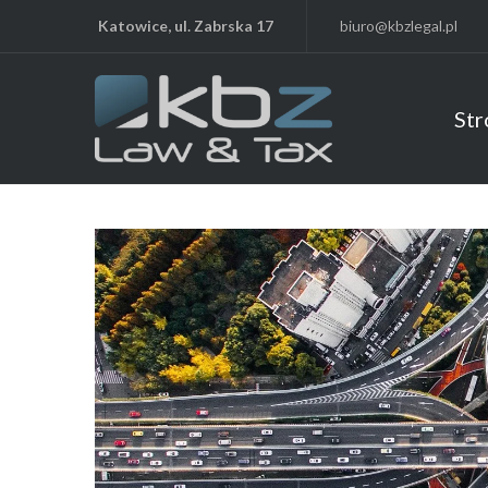
Katowice, ul. Zabrska 17
biuro@kbzlegal.pl
Str