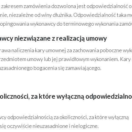
b zakresem zamówienia dozwolona jest odpowiedzialność o
enie, niezależne od winy dłużnika. Odpowiedzialność taka 
dopingowania wykonawcy do terminowego wykonania zamó
wcy niezwiązane z realizacją umowy
rawa naliczenia kary umownej za zachowania poboczne wy
 przedmiotem umowy lub jej prawidłowym wykonaniem. Kary
zasadnionego bogacenia się zamawiającego.
liczności, za które wyłączną odpowiedzialno
y odpowiedzialnością za okoliczności, za które wyłączną
ię oczywiście nieuzasadnione i nielogiczne.