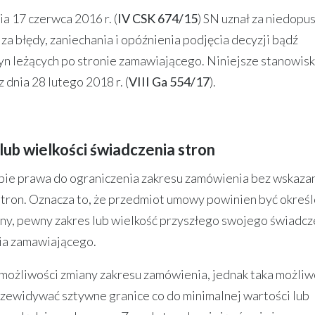
a 17 czerwca 2016 r. (
IV CSK 674/15
) SN uznał za niedopu
a błędy, zaniechania i opóźnienia podjęcia decyzji bądź
yn leżących po stronie zamawiającego. Niniejsze stanowis
dnia 28 lutego 2018 r. (
VIII Ga 554/17
).
lub wielkości świadczenia stron
ie prawa do ograniczenia zakresu zamówienia bez wskaza
 stron. Oznacza to, że przedmiot umowy powinien być okreś
lny, pewny zakres lub wielkość przyszłego swojego świadcz
ia zamawiającego.
możliwości zmiany zakresu zamówienia, jednak taka możliw
zewidywać sztywne granice co do minimalnej wartości lub