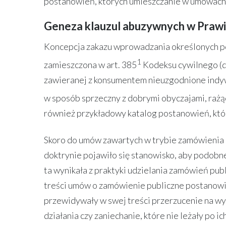
postanowień, których umieszczanie w umowach
Geneza klauzul abuzywnych w Prawi
Koncepcja zakazu wprowadzania określonych p
1
zamieszczona w art. 385
Kodeksu cywilnego (d
zawieranej z konsumentem nieuzgodnione indywid
w sposób sprzeczny z dobrymi obyczajami, rażąc
również przykładowy katalog postanowień, któ
Skoro do umów zawartych w trybie zamówienia 
doktrynie pojawiło się stanowisko, aby podobne
ta wynikała z praktyki udzielania zamówień pu
treści umów o zamówienie publiczne postanow
przewidywały w swej treści przerzucenie na w
działania czy zaniechanie, które nie leżały po 