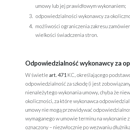
umowy lub jej prawidłowym wykonaniem;
odpowiedzialności wykonawcy za okoliczno
możliwości ograniczenia zakresu zamówien
wielkości świadczenia stron.
Odpowiedzialność wykonawcy za op
W świetle
art. 471
KC, określającego podstawo
odpowiedzialność za szkodę (i jest zobowiązany
nienależytego wykonania umowy, chyba że niew
okoliczności, za które wykonawca odpowiedzia
umowy nie mogą przewidywać odpowiedzialnośc
wymaganego w umowie terminu na wykonanie zo
oznaczony – niezwłocznie po wezwaniu dłużnika