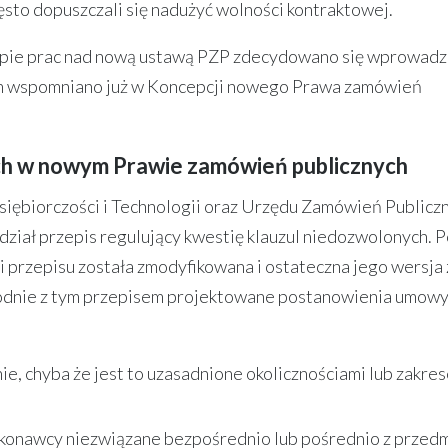
zęsto dopuszczali się nadużyć wolności kontraktowej.
apie prac nad nową ustawą PZP zdecydowano się wprowadz
zym wspomniano już w Koncepcji nowego Prawa zamówień
ch w nowym Prawie zamówień publicznych
iębiorczości i Technologii oraz Urzędu Zamówień Publicz
ział przepis regulujący kwestię klauzul niedozwolonych. 
i przepisu została zmodyfikowana i ostateczna jego wersja 
godnie z tym przepisem projektowane postanowienia umowy
, chyba że jest to uzasadnione okolicznościami lub zakre
ykonawcy niezwiązane bezpośrednio lub pośrednio z przed