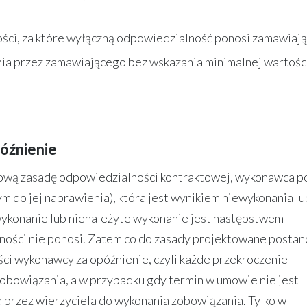
ści, za które wyłączną odpowiedzialność ponosi zamawiają
ia przez zamawiającego bez wskazania minimalnej wartości
óźnienie
wą zasadę odpowiedzialności kontraktowej, wykonawca p
m do jej naprawienia), która jest wynikiem niewykonania lu
ykonanie lub nienależyte wykonanie jest następstwem
lności nie ponosi. Zatem co do zasady projektowane posta
i wykonawcy za opóźnienie, czyli każde przekroczenie
bowiązania, a w przypadku gdy termin w umowie nie jest
 przez wierzyciela do wykonania zobowiązania. Tylko w