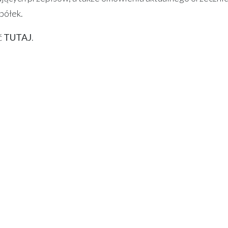
półek.
ć
TUTAJ
.