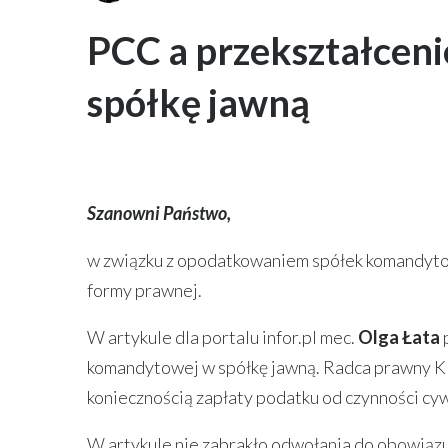
PCC a przekształcen
spółkę jawną
Szanowni Państwo,
w związku z opodatkowaniem spółek komandyto
formy prawnej.
W artykule dla portalu infor.pl mec.
Olga Łata
p
komandytowej w spółkę jawną. Radca prawny KBZ
koniecznością zapłaty podatku od czynności cyw
W artykule nie zabrakło odwołania do obowiąz