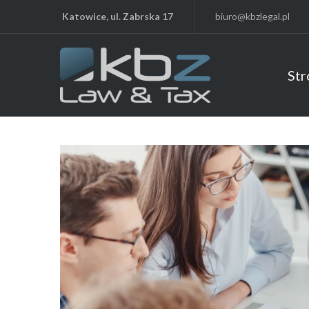
Katowice, ul. Zabrska 17
biuro@kbzlegal.pl
Str