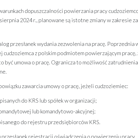
 warunkach dopuszczalności powierzania pracy cudzoziemc
sierpnia 2024 r., planowane są istotne zmiany w zakresie z
alog przesłanek wydania zezwolenia na pracę. Poprzednia 
ej cudzoziemca z polskim podmiotem powierzającym pracę,
 to być umowa o pracę. Ogranicza to możliwość zatrudnienia
ne.
bowiązku zawarcia umowy o pracę, jeżeli cudzoziemiec:
pisanych do KRS lub spółek w organizacji;
 komandytowej lub komandytowo-akcyjnej;
pisanego do rejestru przedsiębiorców KRS.
przesłanek rejestracji oświadczenia o powierzeniu pracy