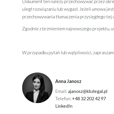
Dokument ten należy przechowywać przez okres
uległ rozwiązaniu lub wygasł. Jeżeli umowa je
przechowywania tłumaczenia przysięgłego tej u
Zgodnie z brzmieniem najnowszego projektu, u
W przypadku pytań lub wątpliwości, zapraszam 
Anna Janosz
Email:
ajanosz@kbzlegal.pl
Telefon:
+48 32 202 42 97
LinkedIn