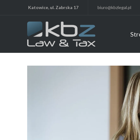
Katowice, ul. Zabrska 17
biuro@kbzlegal.pl
Str