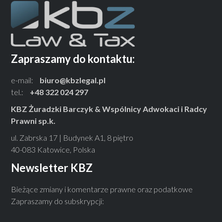
Zapraszamy do kontaktu:
e-mail:
biuro@kbzlegal.pl
tel.:
+48 322 024 297
KBZ Żuradzki Barczyk & Wspólnicy Adwokaci i Radcy
Prawni sp.k.
ul. Zabrska 17 | Budynek A1, 8 piętro
40-083 Katowice, Polska
Newsletter KBZ
Bieżące zmiany i komentarze prawne oraz podatkowe
Zapraszamy do subskrypcji: