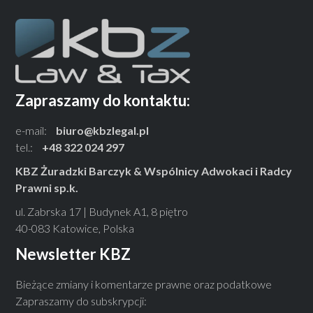
Zapraszamy do kontaktu:
e-mail:
biuro@kbzlegal.pl
tel.:
+48 322 024 297
KBZ Żuradzki Barczyk & Wspólnicy Adwokaci i Radcy
Prawni sp.k.
ul. Zabrska 17 | Budynek A1, 8 piętro
40-083 Katowice, Polska
Newsletter KBZ
Bieżące zmiany i komentarze prawne oraz podatkowe
Zapraszamy do subskrypcji: