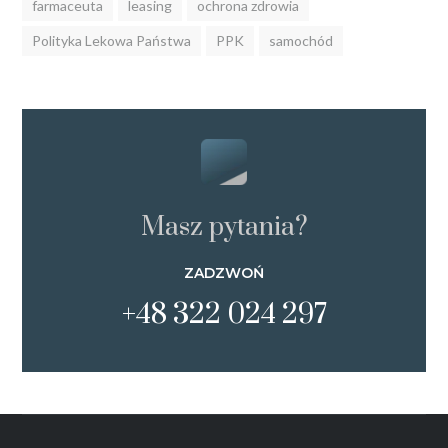
farmaceuta
leasing
ochrona zdrowia
Polityka Lekowa Państwa
PPK
samochód
Masz pytania?
ZADZWOŃ
+48 322 024 297