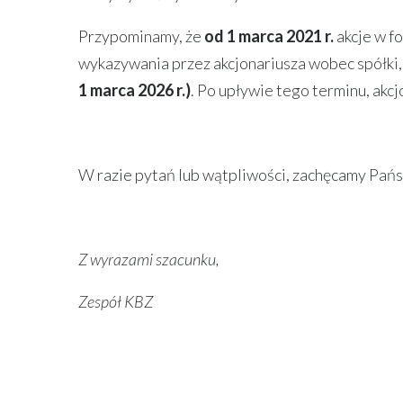
Przypominamy, że
od 1 marca 2021 r.
akcje w f
wykazywania przez akcjonariusza wobec spółki,
1 marca 2026 r.)
. Po upływie tego terminu, akc
W razie pytań lub wątpliwości, zachęcamy Państ
Z wyrazami szacunku,
Zespół KBZ