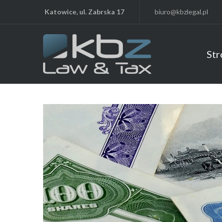
Katowice, ul. Zabrska 17
biuro@kbzlegal.pl
Str