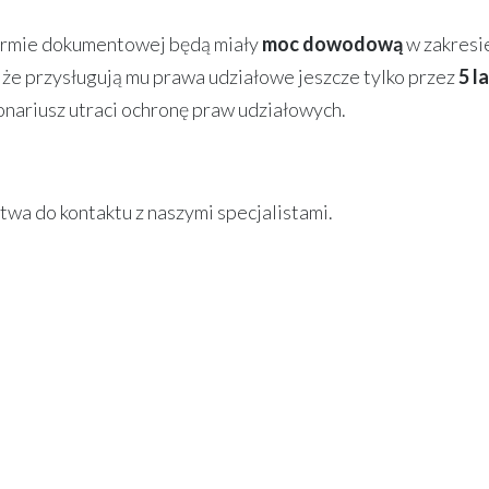
ormie dokumentowej będą miały
moc dowodową
w zakresi
 że przysługują mu prawa udziałowe jeszcze tylko przez
5 la
jonariusz utraci ochronę praw udziałowych.
wa do kontaktu z naszymi specjalistami.