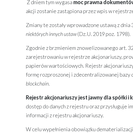
Z dniem tym wygasa
moc prawna dokumentów
akcji zostanie zastąpiona przez wpis w rejestr
Zmiany te zostały wprowadzone ustawą z dnia 3
niektórych innych ustaw
(Dz.U. 2019 poz. 1798).
Zgodnie z brzmieniem znowelizowanego art. 328
zarejestrowaniu w rejestrze akcjonariuszy, 
papierów wartościowych. Rejestr akcjonariuszy
formę rozproszonej i zdecentralizowanej bazy 
blockchain
.
Rejestr akcjonariuszy jest jawny dla spółki i
dostęp do danych z rejestru oraz przysługuje i
informacji z rejestru akcjonariuszy.
W celu wypełnienia obowiązku dematerializacji,