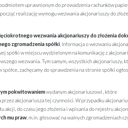
z podmiotem uprawnionym do prowadzenia rachunków papi
począć realizację wymogu wezwania akcjonariuszy do złoż
pięciokrotnego wezwania akcjonariuszy do złożenia do
lnego zgromadzenia spółki
. Informacja o wezwaniu akcjon
ej spółki w miejscu wydzielonym na komunikację z akcjonar
ierwszego wezwania. Tym samym, wszystkich akcjonariuszy, k
 w spółce, zachęcamy do sprawdzenia na stronie spółki ogło
nym pokwitowaniem
wydanym akcjonariuszowi , które
przez akcjonariusza tej czynności. W przypadku akcjonariu
akcji, do czasu jego złożenia i wpisania do rejestru akcjon
cych mu praw
, m.in. głosować na walnych zgromadzeniach cz