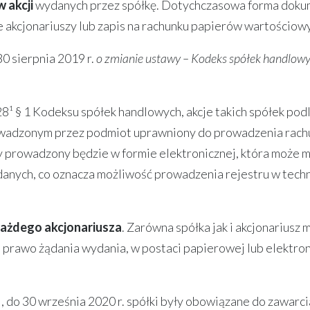
 akcji
wydanych przez spółkę. Dotychczasowa forma dok
ze akcjonariuszy lub zapis na rachunku papierów wartościow
0 sierpnia 2019 r.
o zmianie ustawy – Kodeks spółek handlow
¹ § 1 Kodeksu spółek handlowych, akcje takich spółek pod
prowadzonym przez podmiot uprawniony do prowadzenia rac
 prowadzony będzie w formie elektronicznej, która może m
danych, co oznacza możliwość prowadzenia rejestru w tech
 każdego akcjonariusza
. Zarówna spółka jak i akcjonariusz 
m prawo żądania wydania, w postaci papierowej lub elektron
 do 30 września 2020 r. spółki były obowiązane do zawarci