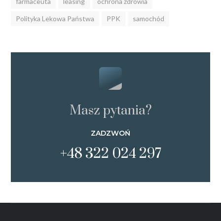
farmaceuta
leasing
ochrona zdrowia
Polityka Lekowa Państwa
PPK
samochód
Masz pytania?
ZADZWOŃ
+48 322 024 297