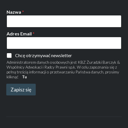
Nazwa
*
Adres Email
*
Chcę otrzymywać newsletter
Administratorem danych osobowych jest KBZ Żuradzki Barczyk &
Wspólnicy Adwokaci i Radcy Prawni sp.k. W celu zapoznania się z
pełną treścią informacji o przetwarzaniu Państwa danych, prosimy
kliknąć
Tu
Zapisz się