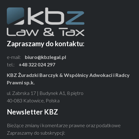
Zapraszamy do kontaktu:
e-mail:
biuro@kbzlegal.pl
tel.:
+48 322 024 297
KBZ Żuradzki Barczyk & Wspólnicy Adwokaci i Radcy
Prawni sp.k.
ul. Zabrska 17 | Budynek A1, 8 piętro
40-083 Katowice, Polska
Newsletter KBZ
Bieżące zmiany i komentarze prawne oraz podatkowe
Zapraszamy do subskrypcji: