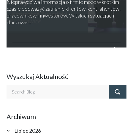
Nieprawdziwa informacja o firmie może w krótkim
czasie podważyć zaufanie klientów, kontrahentów,
pracowników i inwestorów. W takich sytuacjach
kluczowe...
PRAWO GOSPODARCZE
21 LIPCA 2026
Wyszukaj Aktualność
Archiwum
Lipiec 2026