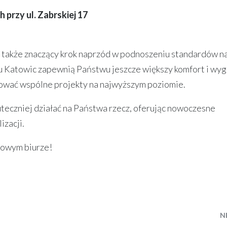
rzy ul. Zabrskiej 17
le także znaczący krok naprzód w podnoszeniu standardów n
u Katowic zapewnią Państwu jeszcze większy komfort i wyg
zować wspólne projekty na najwyższym poziomie.
uteczniej działać na Państwa rzecz, oferując nowoczesne
izacji.
nowym biurze!
N