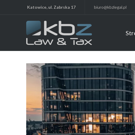
Katowice, ul. Zabrska 17
biuro@kbzlegal.pl
Str