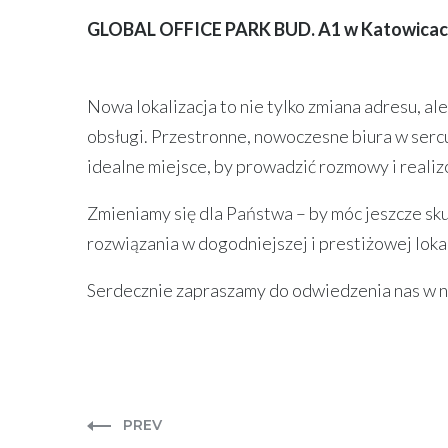
GLOBAL OFFICE PARK BUD. A1 w Katowicach p
Nowa lokalizacja to nie tylko zmiana adresu, a
obsługi. Przestronne, nowoczesne biura w serc
idealne miejsce, by prowadzić rozmowy i reali
Zmieniamy się dla Państwa – by móc jeszcze sk
rozwiązania w dogodniejszej i prestiżowej lokal
Serdecznie zapraszamy do odwiedzenia nas w 
PREV