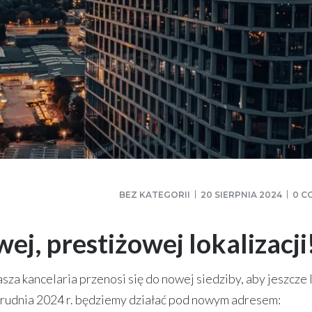
BEZ KATEGORII
20 SIERPNIA 2024
0 C
j, prestiżowej lokalizacji
sza kancelaria przenosi się do nowej siedziby, aby jeszcze 
grudnia 2024 r. będziemy działać pod nowym adresem: